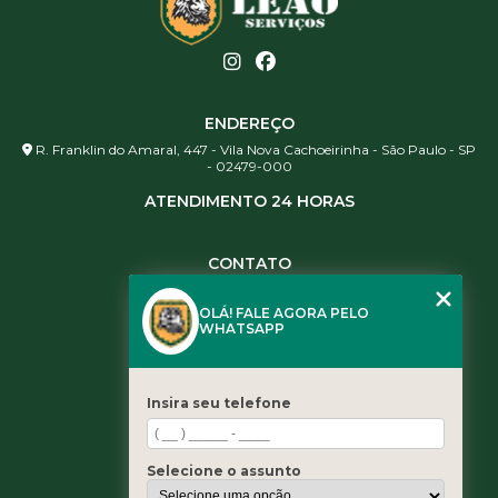
ENDEREÇO
R. Franklin do Amaral, 447 - Vila Nova Cachoeirinha - São Paulo - SP
- 02479-000
ATENDIMENTO 24 HORAS
CONTATO
(11) 3984-0344
OLÁ! FALE AGORA PELO
(11) 3461-5871
WHATSAPP
(11) 3984-0344
contato@leaoservicos.com.br
Insira seu telefone
MENU
Home
Selecione o assunto
Quem somos