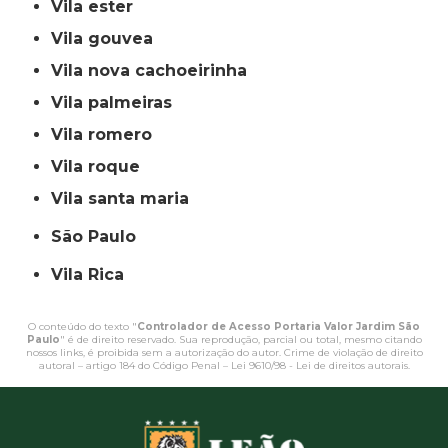
vila ester
vila gouvea
vila nova cachoeirinha
vila palmeiras
vila romero
vila roque
vila santa maria
São Paulo
Vila Rica
O conteúdo do texto "
Controlador de Acesso Portaria Valor Jardim São
Paulo
" é de direito reservado. Sua reprodução, parcial ou total, mesmo citando
nossos links, é proibida sem a autorização do autor. Crime de violação de direito
autoral – artigo 184 do Código Penal –
Lei 9610/98 - Lei de direitos autorais
.