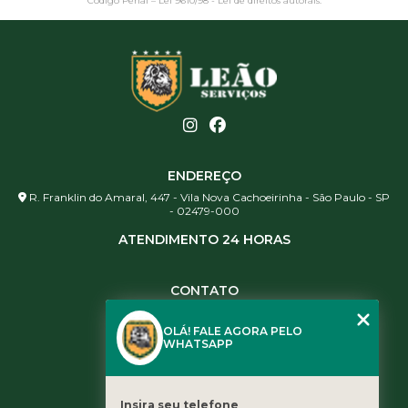
Código Penal –
Lei 9610/98 - Lei de direitos autorais
.
ENDEREÇO
R. Franklin do Amaral, 447 - Vila Nova Cachoeirinha - São Paulo - SP
- 02479-000
ATENDIMENTO 24 HORAS
CONTATO
(11) 3984-0344
OLÁ! FALE AGORA PELO
(11) 3461-5871
WHATSAPP
(11) 3984-0344
contato@leaoservicos.com.br
Insira seu telefone