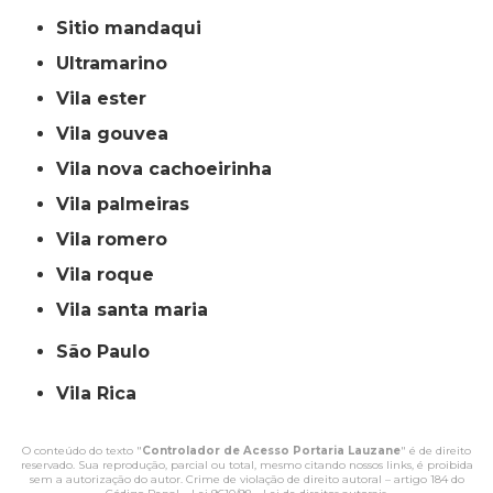
sitio mandaqui
ultramarino
vila ester
vila gouvea
vila nova cachoeirinha
vila palmeiras
vila romero
vila roque
vila santa maria
São Paulo
Vila Rica
O conteúdo do texto "
Controlador de Acesso Portaria Lauzane
" é de direito
reservado. Sua reprodução, parcial ou total, mesmo citando nossos links, é proibida
sem a autorização do autor. Crime de violação de direito autoral – artigo 184 do