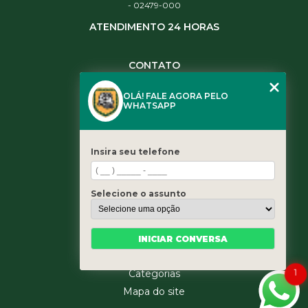
- 02479-000
ATENDIMENTO 24 HORAS
CONTATO
(11) 3984-0344
OLÁ! FALE AGORA PELO
(11) 3461-5871
WHATSAPP
(11) 3984-0344
contato@leaoservicos.com.br
Insira seu telefone
MENU
Home
Selecione o assunto
Quem somos
Serviços
Blog
INICIAR CONVERSA
Contato
1
Categorias
Mapa do site