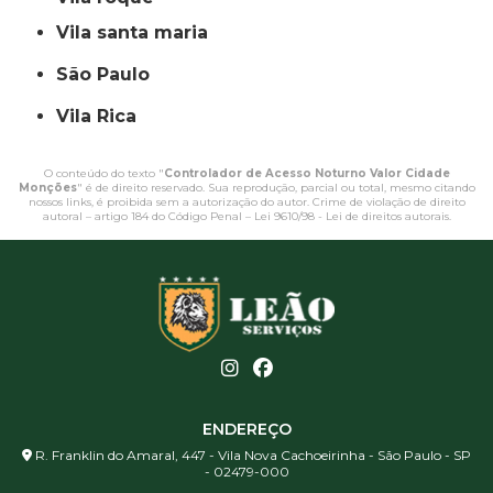
vila santa maria
São Paulo
Vila Rica
O conteúdo do texto "
Controlador de Acesso Noturno Valor Cidade
Monções
" é de direito reservado. Sua reprodução, parcial ou total, mesmo citando
nossos links, é proibida sem a autorização do autor. Crime de violação de direito
autoral – artigo 184 do Código Penal –
Lei 9610/98 - Lei de direitos autorais
.
ENDEREÇO
R. Franklin do Amaral, 447 - Vila Nova Cachoeirinha - São Paulo - SP
- 02479-000