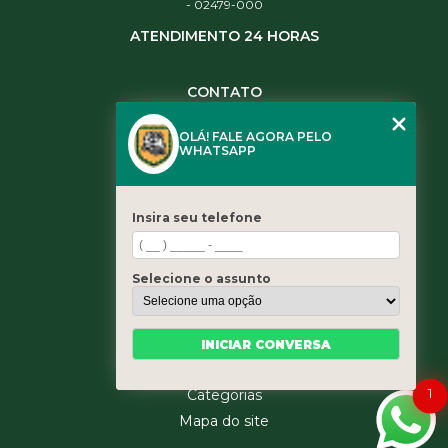
- 02479-000
ATENDIMENTO 24 HORAS
CONTATO
(11) 3984-0344
OLÁ! FALE AGORA PELO
(11) 3461-5871
WHATSAPP
(11) 3984-0344
contato@leaoservicos.com.br
Insira seu telefone
MENU
Home
Selecione o assunto
Quem somos
Serviços
Blog
INICIAR CONVERSA
Contato
1
Categorias
Mapa do site