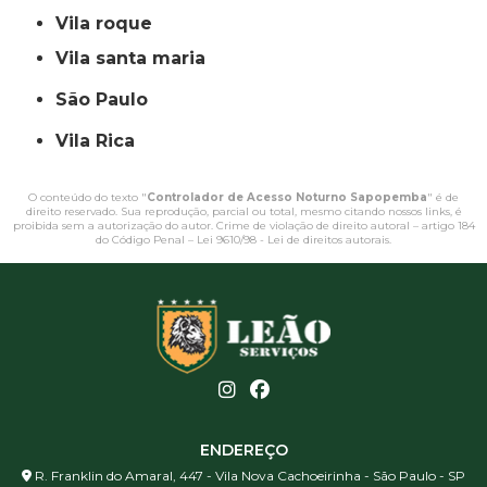
vila roque
vila santa maria
São Paulo
Vila Rica
O conteúdo do texto "
Controlador de Acesso Noturno Sapopemba
" é de
direito reservado. Sua reprodução, parcial ou total, mesmo citando nossos links, é
proibida sem a autorização do autor. Crime de violação de direito autoral – artigo 184
do Código Penal –
Lei 9610/98 - Lei de direitos autorais
.
ENDEREÇO
R. Franklin do Amaral, 447 - Vila Nova Cachoeirinha - São Paulo - SP