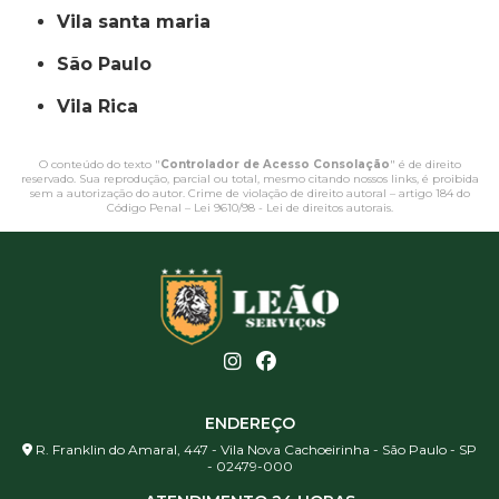
vila santa maria
São Paulo
Vila Rica
O conteúdo do texto "
Controlador de Acesso Consolação
" é de direito
reservado. Sua reprodução, parcial ou total, mesmo citando nossos links, é proibida
sem a autorização do autor. Crime de violação de direito autoral – artigo 184 do
Código Penal –
Lei 9610/98 - Lei de direitos autorais
.
ENDEREÇO
R. Franklin do Amaral, 447 - Vila Nova Cachoeirinha - São Paulo - SP
- 02479-000