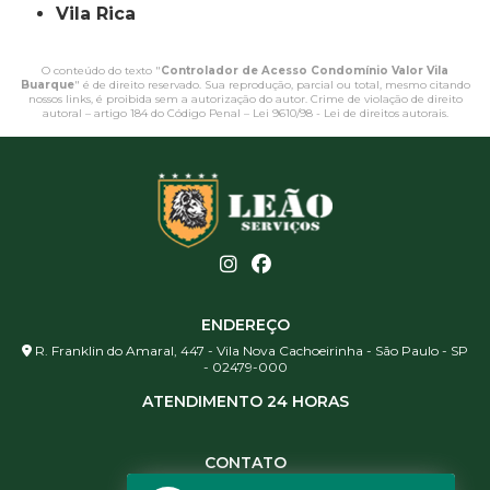
Vila Rica
O conteúdo do texto "
Controlador de Acesso Condomínio Valor Vila
Buarque
" é de direito reservado. Sua reprodução, parcial ou total, mesmo citando
nossos links, é proibida sem a autorização do autor. Crime de violação de direito
autoral – artigo 184 do Código Penal –
Lei 9610/98 - Lei de direitos autorais
.
ENDEREÇO
R. Franklin do Amaral, 447 - Vila Nova Cachoeirinha - São Paulo - SP
- 02479-000
ATENDIMENTO 24 HORAS
CONTATO
(11) 3984-0344