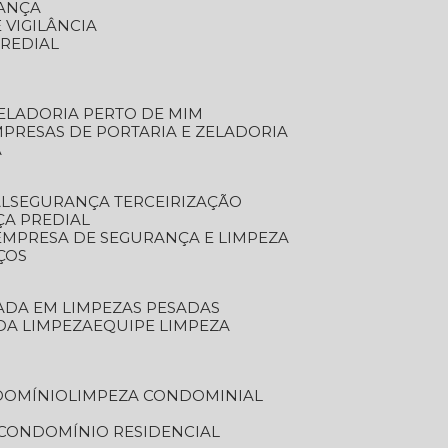
RANÇA
 VIGILÂNCIA
PREDIAL
ZELADORIA PERTO DE MIM
MPRESAS DE PORTARIA E ZELADORIA
A
AL
SEGURANÇA TERCEIRIZAÇÃO
ÇA PREDIAL
EMPRESA DE SEGURANÇA E LIMPEZA
ÇOS
ZADA EM LIMPEZAS PESADAS
 DA LIMPEZA
EQUIPE LIMPEZA
DOMÍNIO
LIMPEZA CONDOMINIAL
 CONDOMÍNIO RESIDENCIAL