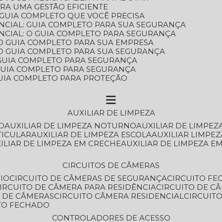
ARA UMA GESTÃO EFICIENTE
 GUIA COMPLETO QUE VOCÊ PRECISA
NCIAL: GUIA COMPLETO PARA SUA SEGURANÇA
NCIAL: O GUIA COMPLETO PARA SEGURANÇA
 O GUIA COMPLETO PARA SUA EMPRESA
: O GUIA COMPLETO PARA SUA SEGURANÇA
: GUIA COMPLETO PARA SEGURANÇA
: GUIA COMPLETO PARA SEGURANÇA
 GUIA COMPLETO PARA PROTEÇÃO
AUXILIAR DE LIMPEZA
O
AUXILIAR DE LIMPEZA NOTURNO
AUXILIAR DE LIMPEZ
TICULAR
AUXILIAR DE LIMPEZA ESCOLA
AUXILIAR LIMPEZ
XILIAR DE LIMPEZA EM CRECHE
AUXILIAR DE LIMPEZA E
CIRCUITOS DE CÂMERAS
IO
CIRCUITO DE CÂMERAS DE SEGURANÇA
CIRCUITO F
CIRCUITO DE CÂMERA PARA RESIDÊNCIA
CIRCUITO DE C
O DE CÂMERAS
CIRCUITO CÂMERA RESIDENCIAL
CIRCUI
ITO FECHADO
CONTROLADORES DE ACESSO