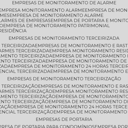
EMPRESAS DE MONITORAMENTO DE ALARME
EMPRESA MONITORAMENTO ALARME
EMPRESA DE MO
RMES
EMPRESA DE MONITORAMENTO ALARME
LARMES DE EMPRESAS
EMPRESA DE PORTARIA E MONI
TO
EMPRESA DE MONITORAMENTO PATRIMONIAL
RESIDÊNCIA
EMPRESAS DE MONITORAMENTO TERCEIRIZADA
 TERCEIRIZADA
EMPRESAS DE MONITORAMENTO E RAS
ARMES TERCEIRIZADA
EMPRESA MONITORAMENTO RESI
AMENTO TERCEIRIZADA
EMPRESA DE MONITORAMENTO 
ENTO TERCEIRIZADA
EMPRESA DE MONITORAMENTO DE
ZADA
EMPRESA DE MONITORAMENTO 24 HORAS TERCEI
ENCIAL TERCEIRIZADA
EMPRESA DE MONITORAMENTO E
EMPRESAS DE MONITORAMENTO TERCEIRIZAÇÃO
 TERCEIRIZAÇÃO
EMPRESAS DE MONITORAMENTO E RA
ARMES TERCEIRIZAÇÃO
EMPRESA MONITORAMENTO RES
AMENTO TERCEIRIZAÇÃO
EMPRESA DE MONITORAMENTO
ENTO TERCEIRIZAÇÃO
EMPRESA DE MONITORAMENTO D
ZAÇÃO
EMPRESA DE MONITORAMENTO 24 HORAS TERCE
ENCIAL TERCEIRIZAÇÃO
EMPRESA DE MONITORAMENTO 
EMPRESAS DE PORTARIA
PRESA DE PORTARIA PARA CONDOMÍNIOS
EMPRESA POR