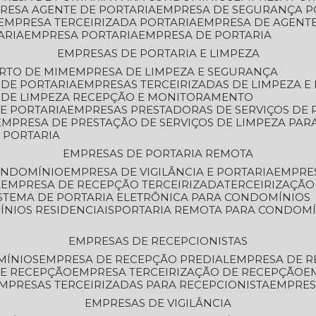
PRESA AGENTE DE PORTARIA
EMPRESA DE SEGURANÇA P
EMPRESA TERCEIRIZADA PORTARIA
EMPRESA DE AGENT
ARIA
EMPRESA PORTARIA
EMPRESA DE PORTARIA
EMPRESAS DE PORTARIA E LIMPEZA
ERTO DE MIM
EMPRESA DE LIMPEZA E SEGURANÇA
 DE PORTARIA
EMPRESAS TERCEIRIZADAS DE LIMPEZA E
S DE LIMPEZA RECEPÇÃO E MONITORAMENTO
DE PORTARIA
EMPRESAS PRESTADORAS DE SERVIÇOS DE 
EMPRESA DE PRESTAÇÃO DE SERVIÇOS DE LIMPEZA PA
E PORTARIA
EMPRESAS DE PORTARIA REMOTA
CONDOMÍNIO
EMPRESA DE VIGILÂNCIA E PORTARIA
EMPRE
A
EMPRESA DE RECEPÇÃO TERCEIRIZADA
TERCEIRIZAÇÃ
ISTEMA DE PORTARIA ELETRÔNICA PARA CONDOMÍNIOS
ÍNIOS RESIDENCIAIS
PORTARIA REMOTA PARA CONDOMÍ
EMPRESAS DE RECEPCIONISTAS
MÍNIOS
EMPRESA DE RECEPÇÃO PREDIAL
EMPRESA DE 
DE RECEPÇÃO
EMPRESA TERCEIRIZAÇÃO DE RECEPÇÃO
EMPRESAS TERCEIRIZADAS PARA RECEPCIONISTA
EMPRE
EMPRESAS DE VIGILÂNCIA