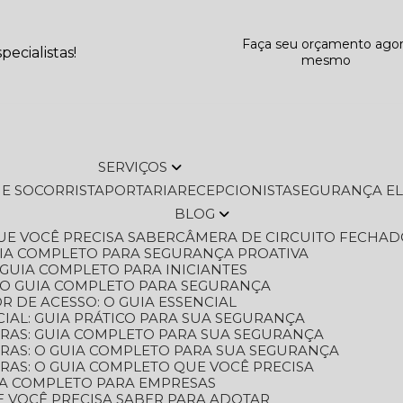
Faça seu orçamento ago
ecialistas!
mesmo
SERVIÇOS
L E SOCORRISTA
PORTARIA
RECEPCIONISTA
SEGURANÇA E
BLOG
QUE VOCÊ PRECISA SABER
CÂMERA DE CIRCUITO FECHAD
GUIA COMPLETO PARA SEGURANÇA PROATIVA
O GUIA COMPLETO PARA INICIANTES
 O GUIA COMPLETO PARA SEGURANÇA
 DE ACESSO: O GUIA ESSENCIAL
IAL: GUIA PRÁTICO PARA SUA SEGURANÇA
ORAS: GUIA COMPLETO PARA SUA SEGURANÇA
ORAS: O GUIA COMPLETO PARA SUA SEGURANÇA
RAS: O GUIA COMPLETO QUE VOCÊ PRECISA
UIA COMPLETO PARA EMPRESAS
E VOCÊ PRECISA SABER PARA ADOTAR