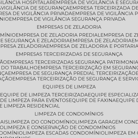
GILÂNCIA HOSPITALAR
EMPRESA DE VIGILÂNCIA E SEGU
A
VIGILÂNCIA DE SEGURANÇA
EMPRESA TERCEIRIZADA DE
RESA DE VIGILÂNCIA PRIVADA
EMPRESA DE VIGILÂNCIA 
ÔNIO
EMPRESA DE VIGILÂNCIA SEGURANÇA PRIVADA
EMPRESAS DE ZELADORIA
OMÍNIO
EMPRESA DE ZELADORIA PREDIAL
EMPRESA DE 
DE SEGURANÇA E ZELADORIA
EMPRESA DE ZELADORIA
E
MPRESA ZELADORIA
EMPRESA DE ZELADORIA E PORTARI
EMPRESAS TERCEIRIZADAS DE SEGURANÇA
ÇÃO
EMPRESAS TERCEIRIZADAS SEGURANÇA PATRIMONI
A DO TRABALHO
EMPRESA TERCEIRIZAÇÃO EM SEGURAN
NÇA
EMPRESA DE SEGURANÇA PREDIAL TERCEIRIZAÇÃO
ZAÇÃO
EMPRESA TERCEIRIZAÇÃO DE SEGURANÇA E SERVI
EQUIPES DE LIMPEZA
A
EQUIPE DE LIMPEZA TERCEIRIZADA
EQUIPE ESPECIALI
E DE LIMPEZA PARA EVENTOS
EQUIPE DE FAXINA
EQUIPE
DE LIMPEZA RESIDENCIAL
LIMPEZA DE CONDOMÍNIOS
AIS
LIMPEZA DO CONDOMÍNIO
LIMPEZA GARAGEM CON
IO
LIMPEZA E CONSERVAÇÃO DE CONDOMÍNIOS
NDOMÍNIO
LIMPEZA ESCADAS CONDOMÍNIO
LIMPEZA EM