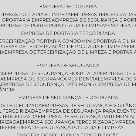
EMPRESA DE PORTARIA
MPRESAS PORTARIA E LIMPEZA
EMPRESAS TERCEIRIZADA
IO
PORTARIA EMPRESA
EMPRESA DE SEGURANÇA E POR
EMPRESA DE PORTEIRO
PORTARIA E LIMPEZA
EMPRESA D
EMPRESA DE PORTARIA TERCEIRIZADA
TERCEIRIZAÇÃO PORTARIA CONDOMÍNIO
PORTARIA E LI
PRESAS DE TERCEIRIZAÇÃO DE PORTARIA E LIMPEZA
EM
IA
EMPRESA DE TERCEIRIZAÇÃO DE LIMPEZA E PORTARI
EMPRESA DE SEGURANÇA
AS
EMPRESA DE SEGURANÇA HOSPITALAR
EMPRESA DE 
IA
EMPRESA DE SEGURANÇA RESIDENCIAL
EMPRESA DE
A
EMPRESA DE SEGURANÇA PATRIMONIAL
EMPRESA DE
LÂNCIA
EMPRESA DE SEGURANÇA TERCEIRIZADA
OS TERCEIRIZADA
EMPRESAS DE SEGURANÇA E VIGILÂNC
L TERCEIRIZADA
EMPRESA DE SEGURANÇA PARA EVENTO
 TERCEIRIZADA
EMPRESA DE SEGURANÇA PATRIMONIAL
IRIZADA
EMPRESA SEGURANÇA TERCEIRIZADA
EMPRESA
TES
EMPRESA DE SEGURANÇA PORTARIA E LIMPEZA
EMPRESA DE SEGURANÇA TERCEIRIZAÇÃO