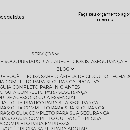
Faça seu orçamento ago
ecialistas!
mesmo
SERVIÇOS
L E SOCORRISTA
PORTARIA
RECEPCIONISTA
SEGURANÇA E
BLOG
QUE VOCÊ PRECISA SABER
CÂMERA DE CIRCUITO FECHAD
GUIA COMPLETO PARA SEGURANÇA PROATIVA
O GUIA COMPLETO PARA INICIANTES
 O GUIA COMPLETO PARA SEGURANÇA
 DE ACESSO: O GUIA ESSENCIAL
IAL: GUIA PRÁTICO PARA SUA SEGURANÇA
ORAS: GUIA COMPLETO PARA SUA SEGURANÇA
ORAS: O GUIA COMPLETO PARA SUA SEGURANÇA
RAS: O GUIA COMPLETO QUE VOCÊ PRECISA
UIA COMPLETO PARA EMPRESAS
E VOCÊ PRECISA SABER PARA ADOTAR