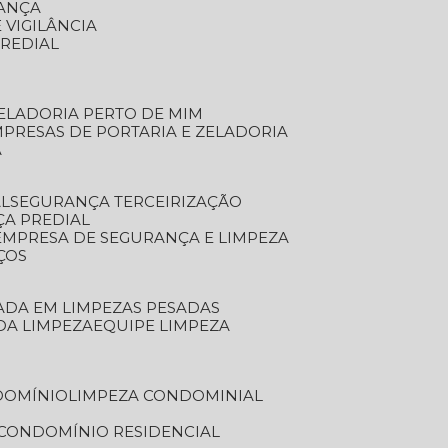
RANÇA
 VIGILÂNCIA
PREDIAL
ZELADORIA PERTO DE MIM
MPRESAS DE PORTARIA E ZELADORIA
A
AL
SEGURANÇA TERCEIRIZAÇÃO
ÇA PREDIAL
EMPRESA DE SEGURANÇA E LIMPEZA
ÇOS
ZADA EM LIMPEZAS PESADAS
 DA LIMPEZA
EQUIPE LIMPEZA
DOMÍNIO
LIMPEZA CONDOMINIAL
 CONDOMÍNIO RESIDENCIAL