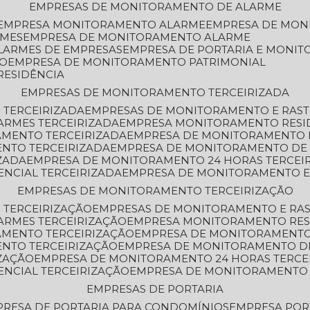
EMPRESAS DE MONITORAMENTO DE ALARME
EMPRESA MONITORAMENTO ALARME
EMPRESA DE MO
RMES
EMPRESA DE MONITORAMENTO ALARME
LARMES DE EMPRESAS
EMPRESA DE PORTARIA E MONI
TO
EMPRESA DE MONITORAMENTO PATRIMONIAL
RESIDÊNCIA
EMPRESAS DE MONITORAMENTO TERCEIRIZADA
 TERCEIRIZADA
EMPRESAS DE MONITORAMENTO E RAS
ARMES TERCEIRIZADA
EMPRESA MONITORAMENTO RESI
AMENTO TERCEIRIZADA
EMPRESA DE MONITORAMENTO 
ENTO TERCEIRIZADA
EMPRESA DE MONITORAMENTO DE
ZADA
EMPRESA DE MONITORAMENTO 24 HORAS TERCEI
ENCIAL TERCEIRIZADA
EMPRESA DE MONITORAMENTO E
EMPRESAS DE MONITORAMENTO TERCEIRIZAÇÃO
 TERCEIRIZAÇÃO
EMPRESAS DE MONITORAMENTO E RA
ARMES TERCEIRIZAÇÃO
EMPRESA MONITORAMENTO RES
AMENTO TERCEIRIZAÇÃO
EMPRESA DE MONITORAMENTO
ENTO TERCEIRIZAÇÃO
EMPRESA DE MONITORAMENTO D
ZAÇÃO
EMPRESA DE MONITORAMENTO 24 HORAS TERCE
ENCIAL TERCEIRIZAÇÃO
EMPRESA DE MONITORAMENTO 
EMPRESAS DE PORTARIA
PRESA DE PORTARIA PARA CONDOMÍNIOS
EMPRESA POR