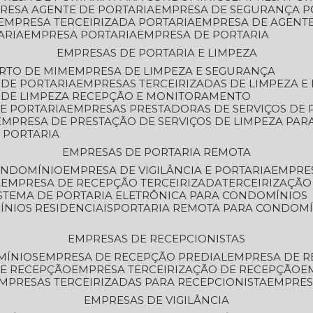
PRESA AGENTE DE PORTARIA
EMPRESA DE SEGURANÇA P
EMPRESA TERCEIRIZADA PORTARIA
EMPRESA DE AGENT
ARIA
EMPRESA PORTARIA
EMPRESA DE PORTARIA
EMPRESAS DE PORTARIA E LIMPEZA
ERTO DE MIM
EMPRESA DE LIMPEZA E SEGURANÇA
 DE PORTARIA
EMPRESAS TERCEIRIZADAS DE LIMPEZA E
S DE LIMPEZA RECEPÇÃO E MONITORAMENTO
DE PORTARIA
EMPRESAS PRESTADORAS DE SERVIÇOS DE 
EMPRESA DE PRESTAÇÃO DE SERVIÇOS DE LIMPEZA PA
E PORTARIA
EMPRESAS DE PORTARIA REMOTA
CONDOMÍNIO
EMPRESA DE VIGILÂNCIA E PORTARIA
EMPRE
A
EMPRESA DE RECEPÇÃO TERCEIRIZADA
TERCEIRIZAÇÃ
ISTEMA DE PORTARIA ELETRÔNICA PARA CONDOMÍNIOS
ÍNIOS RESIDENCIAIS
PORTARIA REMOTA PARA CONDOMÍ
EMPRESAS DE RECEPCIONISTAS
MÍNIOS
EMPRESA DE RECEPÇÃO PREDIAL
EMPRESA DE 
DE RECEPÇÃO
EMPRESA TERCEIRIZAÇÃO DE RECEPÇÃO
EMPRESAS TERCEIRIZADAS PARA RECEPCIONISTA
EMPRE
EMPRESAS DE VIGILÂNCIA