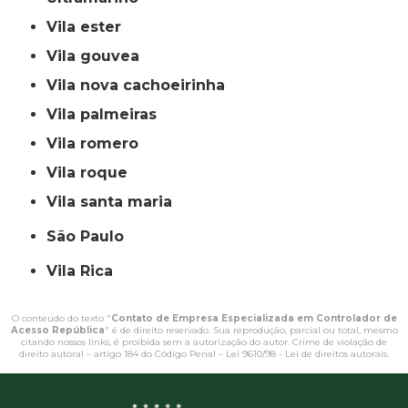
vila ester
vila gouvea
vila nova cachoeirinha
vila palmeiras
vila romero
vila roque
vila santa maria
São Paulo
Vila Rica
O conteúdo do texto "
Contato de Empresa Especializada em Controlador de
Acesso República
" é de direito reservado. Sua reprodução, parcial ou total, mesmo
citando nossos links, é proibida sem a autorização do autor. Crime de violação de
direito autoral – artigo 184 do Código Penal –
Lei 9610/98 - Lei de direitos autorais
.