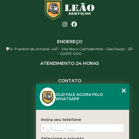
ENDEREÇO
R. Franklin do Amaral, 447 - Vila Nova Cachoeirinha - São Paulo - SP
- 02479-000
ATENDIMENTO 24 HORAS
CONTATO
(11) 3984-0344
OLÁ! FALE AGORA PELO
(11) 3461-5871
WHATSAPP
(11) 3984-0344
contato@leaoservicos.com.br
Insira seu telefone
MENU
Home
Selecione o assunto