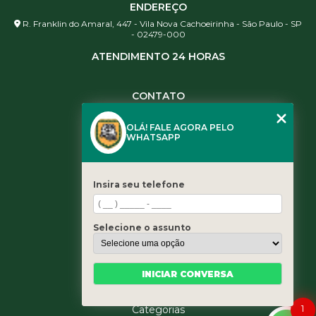
ENDEREÇO
R. Franklin do Amaral, 447 - Vila Nova Cachoeirinha - São Paulo - SP
- 02479-000
ATENDIMENTO 24 HORAS
CONTATO
(11) 3984-0344
OLÁ! FALE AGORA PELO
(11) 3461-5871
WHATSAPP
(11) 3984-0344
contato@leaoservicos.com.br
Insira seu telefone
MENU
Home
Selecione o assunto
Quem somos
Serviços
Blog
INICIAR CONVERSA
Contato
1
Categorias