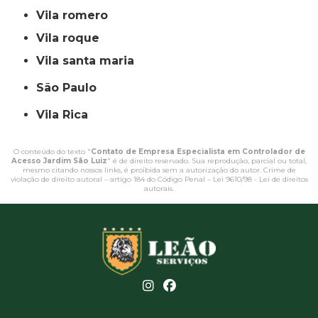
vila romero
vila roque
vila santa maria
São Paulo
Vila Rica
O conteúdo do texto "
Contato de Empresa Especialista em Controlador de
Acesso Jardim São Luiz
" é de direito reservado. Sua reprodução, parcial ou total,
mesmo citando nossos links, é proibida sem a autorização do autor. Crime de
violação de direito autoral – artigo 184 do Código Penal –
Lei 9610/98 - Lei de direitos
autorais
.