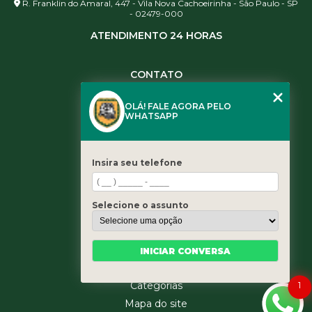
R. Franklin do Amaral, 447 - Vila Nova Cachoeirinha - São Paulo - SP
- 02479-000
ATENDIMENTO 24 HORAS
CONTATO
(11) 3984-0344
OLÁ! FALE AGORA PELO
(11) 3461-5871
WHATSAPP
(11) 3984-0344
contato@leaoservicos.com.br
Insira seu telefone
MENU
Home
Selecione o assunto
Quem somos
Serviços
Blog
INICIAR CONVERSA
Contato
1
Categorias
Mapa do site