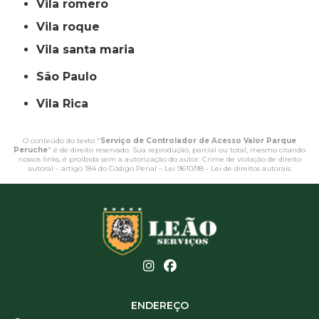
vila romero
vila roque
vila santa maria
São Paulo
Vila Rica
O conteúdo do texto "
Serviço de Controlador de Acesso Valor Parque
Peruche
" é de direito reservado. Sua reprodução, parcial ou total, mesmo citando
nossos links, é proibida sem a autorização do autor. Crime de violação de direito
autoral – artigo 184 do Código Penal –
Lei 9610/98 - Lei de direitos autorais
.
ENDEREÇO