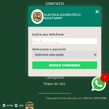
CONTATO
(11) 3984-0344
OLÁ! FALE AGORA PELO
(11) 3461-5871
WHATSAPP
(11) 3984-0344
contato@leaoservicos.com.br
Insira seu telefone
MENU
Home
Selecione o assunto
Quem somos
Serviços
Blog
INICIAR CONVERSA
Contato
1
Categorias
Mapa do site
Copyright © Leão Serviços. (Lei 9610 de 19/02/1998)
HTML
CSS