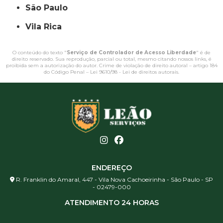
São Paulo
Vila Rica
O conteúdo do texto "
Serviço de Controlador de Acesso Liberdade
" é de
direito reservado. Sua reprodução, parcial ou total, mesmo citando nossos links, é
proibida sem a autorização do autor. Crime de violação de direito autoral – artigo 184
do Código Penal –
Lei 9610/98 - Lei de direitos autorais
.
ENDEREÇO
R. Franklin do Amaral, 447 - Vila Nova Cachoeirinha - São Paulo - SP
- 02479-000
ATENDIMENTO 24 HORAS