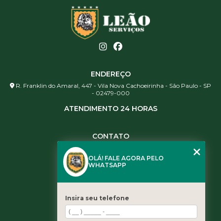
ENDEREÇO
R. Franklin do Amaral, 447 - Vila Nova Cachoeirinha - São Paulo - SP
- 02479-000
ATENDIMENTO 24 HORAS
CONTATO
(11) 3984-0344
OLÁ! FALE AGORA PELO
(11) 3461-5871
WHATSAPP
(11) 3984-0344
contato@leaoservicos.com.br
Insira seu telefone
MENU