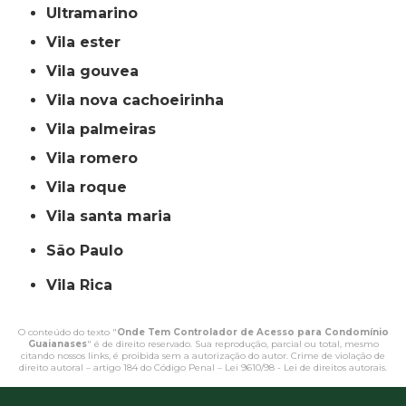
ultramarino
vila ester
vila gouvea
vila nova cachoeirinha
vila palmeiras
vila romero
vila roque
vila santa maria
São Paulo
Vila Rica
O conteúdo do texto "
Onde Tem Controlador de Acesso para Condomínio
Guaianases
" é de direito reservado. Sua reprodução, parcial ou total, mesmo
citando nossos links, é proibida sem a autorização do autor. Crime de violação de
direito autoral – artigo 184 do Código Penal –
Lei 9610/98 - Lei de direitos autorais
.