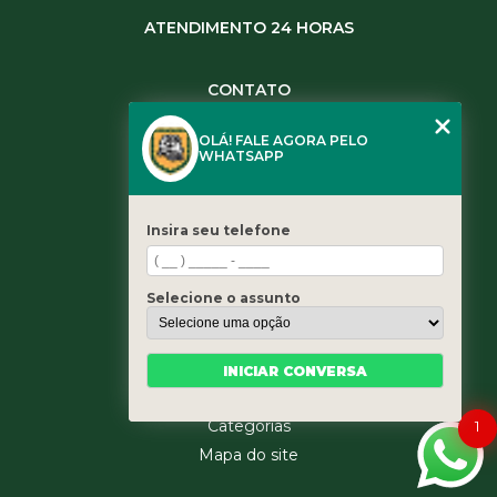
ATENDIMENTO 24 HORAS
CONTATO
(11) 3984-0344
OLÁ! FALE AGORA PELO
(11) 3461-5871
WHATSAPP
(11) 3984-0344
contato@leaoservicos.com.br
Insira seu telefone
MENU
Home
Selecione o assunto
Quem somos
Serviços
Blog
INICIAR CONVERSA
Contato
1
Categorias
Mapa do site