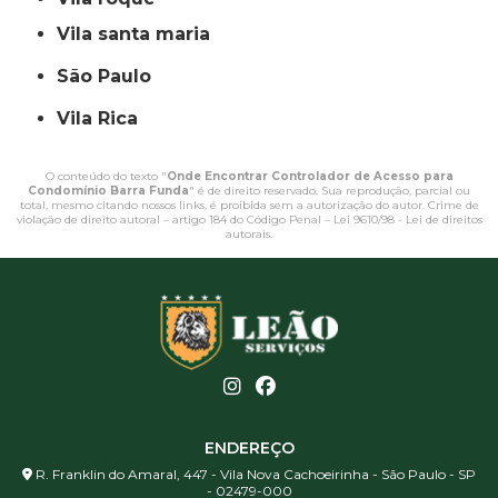
vila santa maria
São Paulo
Vila Rica
O conteúdo do texto "
Onde Encontrar Controlador de Acesso para
Condomínio Barra Funda
" é de direito reservado. Sua reprodução, parcial ou
total, mesmo citando nossos links, é proibida sem a autorização do autor. Crime de
violação de direito autoral – artigo 184 do Código Penal –
Lei 9610/98 - Lei de direitos
autorais
.
ENDEREÇO
R. Franklin do Amaral, 447 - Vila Nova Cachoeirinha - São Paulo - SP
- 02479-000