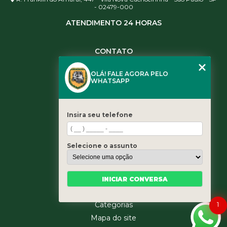
- 02479-000
ATENDIMENTO 24 HORAS
CONTATO
(11) 3984-0344
OLÁ! FALE AGORA PELO
(11) 3461-5871
WHATSAPP
(11) 3984-0344
contato@leaoservicos.com.br
Insira seu telefone
MENU
Home
Selecione o assunto
Quem somos
Serviços
Blog
INICIAR CONVERSA
Contato
1
Categorias
Mapa do site