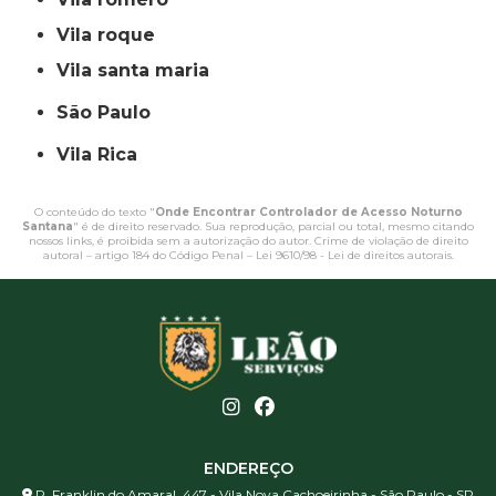
vila roque
vila santa maria
São Paulo
Vila Rica
O conteúdo do texto "
Onde Encontrar Controlador de Acesso Noturno
Santana
" é de direito reservado. Sua reprodução, parcial ou total, mesmo citando
nossos links, é proibida sem a autorização do autor. Crime de violação de direito
autoral – artigo 184 do Código Penal –
Lei 9610/98 - Lei de direitos autorais
.
ENDEREÇO
R. Franklin do Amaral, 447 - Vila Nova Cachoeirinha - São Paulo - SP