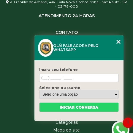
R. Franklin do Amaral, 447 - Vila Nova Cachoeirinha - São Paulo - SP
- 02479-000
ATENDIMENTO 24 HORAS
CONTATO
(11) 3984-0344
OLÁ! FALE AGORA PELO
(11) 3461-5871
WHATSAPP
(11) 3984-0344
contato@leaoservicos.com.br
Insira seu telefone
MENU
Home
Selecione o assunto
Quem somos
Serviços
Blog
INICIAR CONVERSA
Contato
1
Categorias
Mapa do site