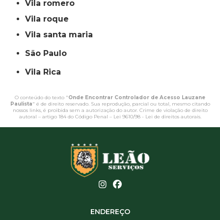
vila romero
vila roque
vila santa maria
São Paulo
Vila Rica
O conteúdo do texto "
Onde Encontrar Controlador de Acesso Lauzane
Paulista
" é de direito reservado. Sua reprodução, parcial ou total, mesmo citando
nossos links, é proibida sem a autorização do autor. Crime de violação de direito
autoral – artigo 184 do Código Penal –
Lei 9610/98 - Lei de direitos autorais
.
ENDEREÇO