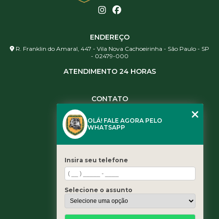
ENDEREÇO
R. Franklin do Amaral, 447 - Vila Nova Cachoeirinha - São Paulo - SP
- 02479-000
ATENDIMENTO 24 HORAS
CONTATO
(11) 3984-0344
OLÁ! FALE AGORA PELO
(11) 3461-5871
WHATSAPP
(11) 3984-0344
contato@leaoservicos.com.br
Insira seu telefone
MENU
Home
Selecione o assunto
Quem somos
Serviços