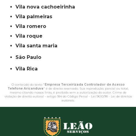
vila nova cachoeirinha
vila palmeiras
vila romero
vila roque
vila santa maria
São Paulo
Vila Rica
O conteúdo do texto "
Empresa Terceirizada Controlador de Acesso
Telefone Aricanduva
" é de direito reservado. Sua reprodução, parcial ou total,
mesmo citando nossos links, é proibida sem a autorização do autor. Crime de
violação de direito autoral – artigo 184 do Código Penal –
Lei 9610/98 - Lei de direitos
autorais
.