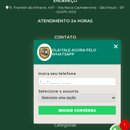
ENDEREÇO
R. Franklin do Amaral, 447 - Vila Nova Cachoeirinha - São Paulo - SP
- 02479-000
ATENDIMENTO 24 HORAS
CONTATO
(11) 3984-0344
OLÁ! FALE AGORA PELO
(11) 3461-5871
WHATSAPP
(11) 3984-0344
contato@leaoservicos.com.br
Insira seu telefone
MENU
Home
Selecione o assunto
Quem somos
Serviços
Blog
INICIAR CONVERSA
Contato
1
Categorias