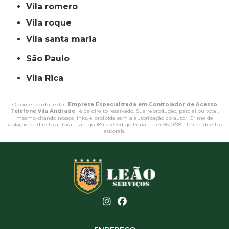
vila romero
vila roque
vila santa maria
São Paulo
Vila Rica
O conteúdo do texto "
Empresa Especializada em Controlador de Acesso
Telefone Vila Andrade
" é de direito reservado. Sua reprodução, parcial ou total,
mesmo citando nossos links, é proibida sem a autorização do autor. Crime de
violação de direito autoral – artigo 184 do Código Penal –
Lei 9610/98 - Lei de direitos
autorais
.