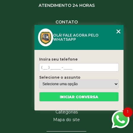
ATENDIMENTO 24 HORAS
CONTATO
(11) 3984-0344
OLÁ! FALE AGORA PELO
(11) 3461-5871
WHATSAPP
(11) 3984-0344
contato@leaoservicos.com.br
Insira seu telefone
MENU
Home
Selecione o assunto
Quem somos
Serviços
Blog
INICIAR CONVERSA
Contato
1
Categorias
Mapa do site