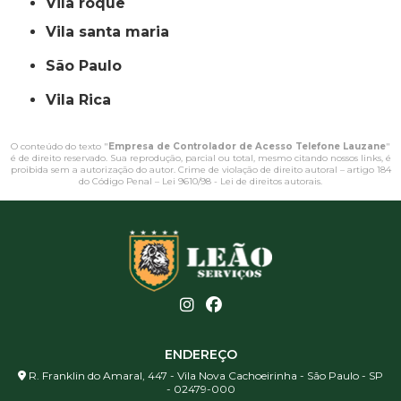
vila roque
vila santa maria
São Paulo
Vila Rica
O conteúdo do texto "
Empresa de Controlador de Acesso Telefone Lauzane
"
é de direito reservado. Sua reprodução, parcial ou total, mesmo citando nossos links, é
proibida sem a autorização do autor. Crime de violação de direito autoral – artigo 184
do Código Penal –
Lei 9610/98 - Lei de direitos autorais
.
ENDEREÇO
R. Franklin do Amaral, 447 - Vila Nova Cachoeirinha - São Paulo - SP
- 02479-000