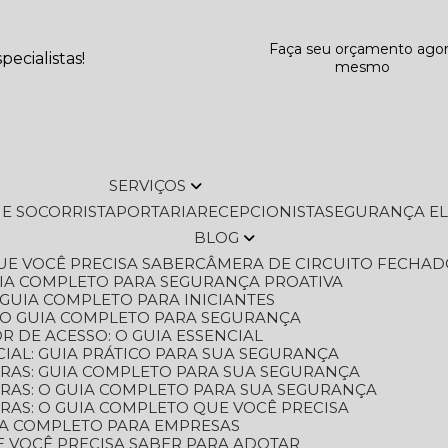
Faça seu orçamento ago
ecialistas!
mesmo
SERVIÇOS
L E SOCORRISTA
PORTARIA
RECEPCIONISTA
SEGURANÇA E
BLOG
QUE VOCÊ PRECISA SABER
CÂMERA DE CIRCUITO FECHAD
GUIA COMPLETO PARA SEGURANÇA PROATIVA
O GUIA COMPLETO PARA INICIANTES
 O GUIA COMPLETO PARA SEGURANÇA
 DE ACESSO: O GUIA ESSENCIAL
IAL: GUIA PRÁTICO PARA SUA SEGURANÇA
ORAS: GUIA COMPLETO PARA SUA SEGURANÇA
ORAS: O GUIA COMPLETO PARA SUA SEGURANÇA
RAS: O GUIA COMPLETO QUE VOCÊ PRECISA
UIA COMPLETO PARA EMPRESAS
E VOCÊ PRECISA SABER PARA ADOTAR