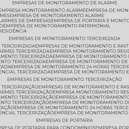
EMPRESAS DE MONITORAMENTO DE ALARME
EMPRESA MONITORAMENTO ALARME
EMPRESA DE MO
RMES
EMPRESA DE MONITORAMENTO ALARME
LARMES DE EMPRESAS
EMPRESA DE PORTARIA E MONI
TO
EMPRESA DE MONITORAMENTO PATRIMONIAL
RESIDÊNCIA
EMPRESAS DE MONITORAMENTO TERCEIRIZADA
 TERCEIRIZADA
EMPRESAS DE MONITORAMENTO E RAS
ARMES TERCEIRIZADA
EMPRESA MONITORAMENTO RESI
AMENTO TERCEIRIZADA
EMPRESA DE MONITORAMENTO 
ENTO TERCEIRIZADA
EMPRESA DE MONITORAMENTO DE
ZADA
EMPRESA DE MONITORAMENTO 24 HORAS TERCEI
ENCIAL TERCEIRIZADA
EMPRESA DE MONITORAMENTO E
EMPRESAS DE MONITORAMENTO TERCEIRIZAÇÃO
 TERCEIRIZAÇÃO
EMPRESAS DE MONITORAMENTO E RA
ARMES TERCEIRIZAÇÃO
EMPRESA MONITORAMENTO RES
AMENTO TERCEIRIZAÇÃO
EMPRESA DE MONITORAMENTO
ENTO TERCEIRIZAÇÃO
EMPRESA DE MONITORAMENTO D
ZAÇÃO
EMPRESA DE MONITORAMENTO 24 HORAS TERCE
ENCIAL TERCEIRIZAÇÃO
EMPRESA DE MONITORAMENTO 
EMPRESAS DE PORTARIA
PRESA DE PORTARIA PARA CONDOMÍNIOS
EMPRESA POR