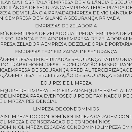
GILÂNCIA HOSPITALAR
EMPRESA DE VIGILÂNCIA E SEGU
A
VIGILÂNCIA DE SEGURANÇA
EMPRESA TERCEIRIZADA DE
RESA DE VIGILÂNCIA PRIVADA
EMPRESA DE VIGILÂNCIA 
ÔNIO
EMPRESA DE VIGILÂNCIA SEGURANÇA PRIVADA
EMPRESAS DE ZELADORIA
OMÍNIO
EMPRESA DE ZELADORIA PREDIAL
EMPRESA DE 
DE SEGURANÇA E ZELADORIA
EMPRESA DE ZELADORIA
E
MPRESA ZELADORIA
EMPRESA DE ZELADORIA E PORTARI
EMPRESAS TERCEIRIZADAS DE SEGURANÇA
ÇÃO
EMPRESAS TERCEIRIZADAS SEGURANÇA PATRIMONI
A DO TRABALHO
EMPRESA TERCEIRIZAÇÃO EM SEGURAN
NÇA
EMPRESA DE SEGURANÇA PREDIAL TERCEIRIZAÇÃO
ZAÇÃO
EMPRESA TERCEIRIZAÇÃO DE SEGURANÇA E SERVI
EQUIPES DE LIMPEZA
A
EQUIPE DE LIMPEZA TERCEIRIZADA
EQUIPE ESPECIALI
E DE LIMPEZA PARA EVENTOS
EQUIPE DE FAXINA
EQUIPE
DE LIMPEZA RESIDENCIAL
LIMPEZA DE CONDOMÍNIOS
AIS
LIMPEZA DO CONDOMÍNIO
LIMPEZA GARAGEM CON
IO
LIMPEZA E CONSERVAÇÃO DE CONDOMÍNIOS
NDOMÍNIO
LIMPEZA ESCADAS CONDOMÍNIO
LIMPEZA EM