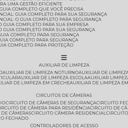
ARA UMA GESTÃO EFICIENTE
 GUIA COMPLETO QUE VOCÊ PRECISA
NCIAL: GUIA COMPLETO PARA SUA SEGURANÇA
NCIAL: O GUIA COMPLETO PARA SEGURANÇA
 O GUIA COMPLETO PARA SUA EMPRESA
: O GUIA COMPLETO PARA SUA SEGURANÇA
: GUIA COMPLETO PARA SEGURANÇA
: GUIA COMPLETO PARA SEGURANÇA
 GUIA COMPLETO PARA PROTEÇÃO
AUXILIAR DE LIMPEZA
O
AUXILIAR DE LIMPEZA NOTURNO
AUXILIAR DE LIMPEZ
TICULAR
AUXILIAR DE LIMPEZA ESCOLA
AUXILIAR LIMPEZ
XILIAR DE LIMPEZA EM CRECHE
AUXILIAR DE LIMPEZA E
CIRCUITOS DE CÂMERAS
IO
CIRCUITO DE CÂMERAS DE SEGURANÇA
CIRCUITO F
CIRCUITO DE CÂMERA PARA RESIDÊNCIA
CIRCUITO DE C
O DE CÂMERAS
CIRCUITO CÂMERA RESIDENCIAL
CIRCUI
ITO FECHADO
CONTROLADORES DE ACESSO