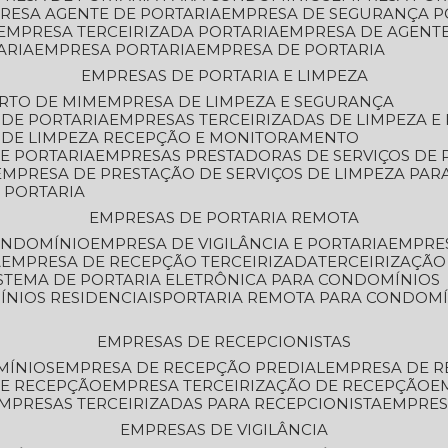
PRESA AGENTE DE PORTARIA
EMPRESA DE SEGURANÇA P
EMPRESA TERCEIRIZADA PORTARIA
EMPRESA DE AGENT
ARIA
EMPRESA PORTARIA
EMPRESA DE PORTARIA
EMPRESAS DE PORTARIA E LIMPEZA
ERTO DE MIM
EMPRESA DE LIMPEZA E SEGURANÇA
 DE PORTARIA
EMPRESAS TERCEIRIZADAS DE LIMPEZA E
S DE LIMPEZA RECEPÇÃO E MONITORAMENTO
DE PORTARIA
EMPRESAS PRESTADORAS DE SERVIÇOS DE 
EMPRESA DE PRESTAÇÃO DE SERVIÇOS DE LIMPEZA PA
E PORTARIA
EMPRESAS DE PORTARIA REMOTA
CONDOMÍNIO
EMPRESA DE VIGILÂNCIA E PORTARIA
EMPRE
A
EMPRESA DE RECEPÇÃO TERCEIRIZADA
TERCEIRIZAÇÃ
ISTEMA DE PORTARIA ELETRÔNICA PARA CONDOMÍNIOS
ÍNIOS RESIDENCIAIS
PORTARIA REMOTA PARA CONDOMÍ
EMPRESAS DE RECEPCIONISTAS
MÍNIOS
EMPRESA DE RECEPÇÃO PREDIAL
EMPRESA DE 
DE RECEPÇÃO
EMPRESA TERCEIRIZAÇÃO DE RECEPÇÃO
EMPRESAS TERCEIRIZADAS PARA RECEPCIONISTA
EMPRE
EMPRESAS DE VIGILÂNCIA