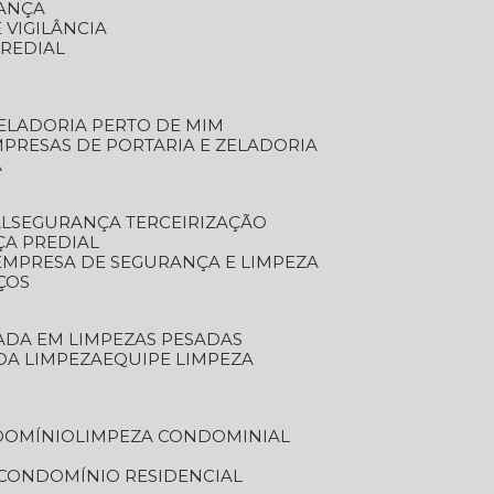
RANÇA
 VIGILÂNCIA
PREDIAL
ZELADORIA PERTO DE MIM
MPRESAS DE PORTARIA E ZELADORIA
A
AL
SEGURANÇA TERCEIRIZAÇÃO
ÇA PREDIAL
EMPRESA DE SEGURANÇA E LIMPEZA
ÇOS
ZADA EM LIMPEZAS PESADAS
 DA LIMPEZA
EQUIPE LIMPEZA
DOMÍNIO
LIMPEZA CONDOMINIAL
 CONDOMÍNIO RESIDENCIAL