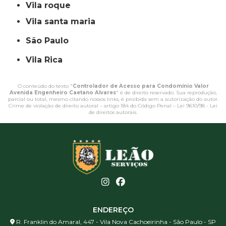
vila roque
vila santa maria
São Paulo
Vila Rica
O conteúdo do texto "
Controlador de Acesso para Condomínio Valor
Avenida Engenheiro Caetano Alvares
" é de direito reservado. Sua reprodução,
parcial ou total, mesmo citando nossos links, é proibida sem a autorização do autor.
Crime de violação de direito autoral – artigo 184 do Código Penal –
Lei 9610/98 - Lei
de direitos autorais
.
ENDEREÇO
R. Franklin do Amaral, 447 - Vila Nova Cachoeirinha - São Paulo - SP