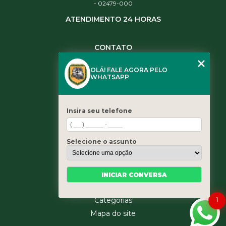
- 02479-000
ATENDIMENTO 24 HORAS
CONTATO
(11) 3984-0344
OLÁ! FALE AGORA PELO
(11) 3461-5871
WHATSAPP
(11) 3984-0344
contato@leaoservicos.com.br
Insira seu telefone
MENU
Home
Selecione o assunto
Quem somos
Serviços
Blog
INICIAR CONVERSA
Contato
1
Categorias
Mapa do site