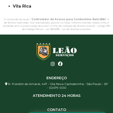
Vila Rica
O conteúdo do texto "
Controlador de Acesso para Condomínio Itaim Bibi
" é
de direito reservado. Sua reprodução, parcial ou total, mesmo citando nossos links, é
proibida sem a autorização do autor. Crime de violação de direito autoral – artigo 184
do Código Penal –
Lei 9610/98 - Lei de direitos autorais
.
ENDEREÇO
R. Franklin do Amaral, 447 - Vila Nova Cachoeirinha - São Paulo - SP
- 02479-000
ATENDIMENTO 24 HORAS
CONTATO