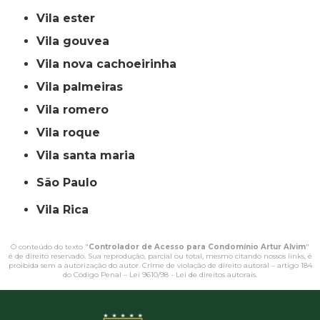
vila ester
vila gouvea
vila nova cachoeirinha
vila palmeiras
vila romero
vila roque
vila santa maria
São Paulo
Vila Rica
O conteúdo do texto "
Controlador de Acesso para Condomínio Artur Alvim
"
é de direito reservado. Sua reprodução, parcial ou total, mesmo citando nossos links, é
proibida sem a autorização do autor. Crime de violação de direito autoral – artigo 184
do Código Penal –
Lei 9610/98 - Lei de direitos autorais
.