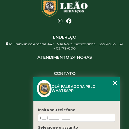
ENDEREÇO
R. Franklin do Amaral, 447 - Vila Nova Cachoeirinha - São Paulo - SP
- 02479-000
ATENDIMENTO 24 HORAS
CONTATO
(11) 3984-0344
OLÁ! FALE AGORA PELO
(11) 3461-5871
WHATSAPP
(11) 3984-0344
contato@leaoservicos.com.br
Insira seu telefone
MENU
Home
Selecione o assunto