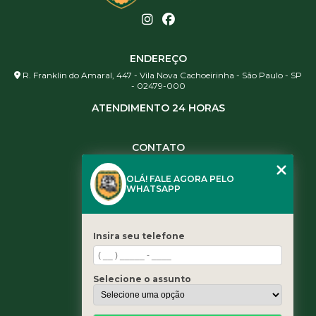
ENDEREÇO
R. Franklin do Amaral, 447 - Vila Nova Cachoeirinha - São Paulo - SP
- 02479-000
ATENDIMENTO 24 HORAS
CONTATO
(11) 3984-0344
OLÁ! FALE AGORA PELO
(11) 3461-5871
WHATSAPP
(11) 3984-0344
contato@leaoservicos.com.br
Insira seu telefone
MENU
Home
Selecione o assunto
Quem somos
Serviços