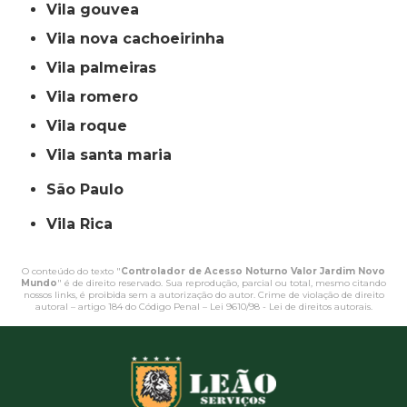
vila gouvea
vila nova cachoeirinha
vila palmeiras
vila romero
vila roque
vila santa maria
São Paulo
Vila Rica
O conteúdo do texto "
Controlador de Acesso Noturno Valor Jardim Novo
Mundo
" é de direito reservado. Sua reprodução, parcial ou total, mesmo citando
nossos links, é proibida sem a autorização do autor. Crime de violação de direito
autoral – artigo 184 do Código Penal –
Lei 9610/98 - Lei de direitos autorais
.