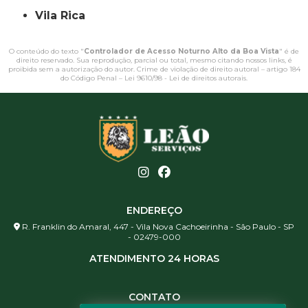
Vila Rica
O conteúdo do texto "
Controlador de Acesso Noturno Alto da Boa Vista
" é de
direito reservado. Sua reprodução, parcial ou total, mesmo citando nossos links, é
proibida sem a autorização do autor. Crime de violação de direito autoral – artigo 184
do Código Penal –
Lei 9610/98 - Lei de direitos autorais
.
ENDEREÇO
R. Franklin do Amaral, 447 - Vila Nova Cachoeirinha - São Paulo - SP
- 02479-000
ATENDIMENTO 24 HORAS
CONTATO