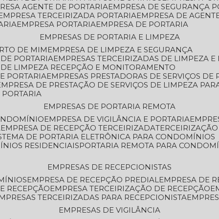
PRESA AGENTE DE PORTARIA
EMPRESA DE SEGURANÇA P
EMPRESA TERCEIRIZADA PORTARIA
EMPRESA DE AGENT
ARIA
EMPRESA PORTARIA
EMPRESA DE PORTARIA
EMPRESAS DE PORTARIA E LIMPEZA
ERTO DE MIM
EMPRESA DE LIMPEZA E SEGURANÇA
 DE PORTARIA
EMPRESAS TERCEIRIZADAS DE LIMPEZA E
S DE LIMPEZA RECEPÇÃO E MONITORAMENTO
DE PORTARIA
EMPRESAS PRESTADORAS DE SERVIÇOS DE 
EMPRESA DE PRESTAÇÃO DE SERVIÇOS DE LIMPEZA PA
E PORTARIA
EMPRESAS DE PORTARIA REMOTA
CONDOMÍNIO
EMPRESA DE VIGILÂNCIA E PORTARIA
EMPRE
A
EMPRESA DE RECEPÇÃO TERCEIRIZADA
TERCEIRIZAÇÃ
ISTEMA DE PORTARIA ELETRÔNICA PARA CONDOMÍNIOS
ÍNIOS RESIDENCIAIS
PORTARIA REMOTA PARA CONDOMÍ
EMPRESAS DE RECEPCIONISTAS
MÍNIOS
EMPRESA DE RECEPÇÃO PREDIAL
EMPRESA DE 
DE RECEPÇÃO
EMPRESA TERCEIRIZAÇÃO DE RECEPÇÃO
EMPRESAS TERCEIRIZADAS PARA RECEPCIONISTA
EMPRE
EMPRESAS DE VIGILÂNCIA