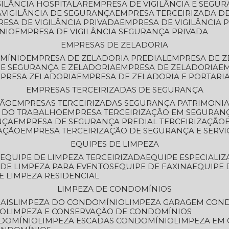
GILÂNCIA HOSPITALAR
EMPRESA DE VIGILÂNCIA E SEGU
A
VIGILÂNCIA DE SEGURANÇA
EMPRESA TERCEIRIZADA DE
RESA DE VIGILÂNCIA PRIVADA
EMPRESA DE VIGILÂNCIA 
ÔNIO
EMPRESA DE VIGILÂNCIA SEGURANÇA PRIVADA
EMPRESAS DE ZELADORIA
OMÍNIO
EMPRESA DE ZELADORIA PREDIAL
EMPRESA DE 
DE SEGURANÇA E ZELADORIA
EMPRESA DE ZELADORIA
E
MPRESA ZELADORIA
EMPRESA DE ZELADORIA E PORTARI
EMPRESAS TERCEIRIZADAS DE SEGURANÇA
ÇÃO
EMPRESAS TERCEIRIZADAS SEGURANÇA PATRIMONI
A DO TRABALHO
EMPRESA TERCEIRIZAÇÃO EM SEGURAN
NÇA
EMPRESA DE SEGURANÇA PREDIAL TERCEIRIZAÇÃO
ZAÇÃO
EMPRESA TERCEIRIZAÇÃO DE SEGURANÇA E SERVI
EQUIPES DE LIMPEZA
A
EQUIPE DE LIMPEZA TERCEIRIZADA
EQUIPE ESPECIALI
E DE LIMPEZA PARA EVENTOS
EQUIPE DE FAXINA
EQUIPE
DE LIMPEZA RESIDENCIAL
LIMPEZA DE CONDOMÍNIOS
AIS
LIMPEZA DO CONDOMÍNIO
LIMPEZA GARAGEM CON
IO
LIMPEZA E CONSERVAÇÃO DE CONDOMÍNIOS
NDOMÍNIO
LIMPEZA ESCADAS CONDOMÍNIO
LIMPEZA EM