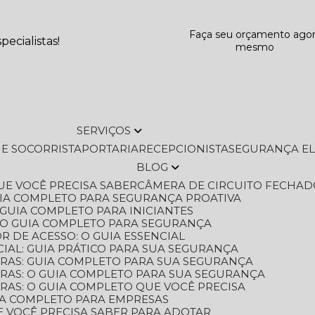
Faça seu orçamento ago
ecialistas!
mesmo
SERVIÇOS
L E SOCORRISTA
PORTARIA
RECEPCIONISTA
SEGURANÇA E
BLOG
QUE VOCÊ PRECISA SABER
CÂMERA DE CIRCUITO FECHAD
GUIA COMPLETO PARA SEGURANÇA PROATIVA
O GUIA COMPLETO PARA INICIANTES
 O GUIA COMPLETO PARA SEGURANÇA
 DE ACESSO: O GUIA ESSENCIAL
IAL: GUIA PRÁTICO PARA SUA SEGURANÇA
ORAS: GUIA COMPLETO PARA SUA SEGURANÇA
ORAS: O GUIA COMPLETO PARA SUA SEGURANÇA
RAS: O GUIA COMPLETO QUE VOCÊ PRECISA
UIA COMPLETO PARA EMPRESAS
E VOCÊ PRECISA SABER PARA ADOTAR