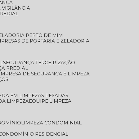
RANÇA
 VIGILÂNCIA
PREDIAL
ZELADORIA PERTO DE MIM
MPRESAS DE PORTARIA E ZELADORIA
A
AL
SEGURANÇA TERCEIRIZAÇÃO
ÇA PREDIAL
EMPRESA DE SEGURANÇA E LIMPEZA
ÇOS
ZADA EM LIMPEZAS PESADAS
 DA LIMPEZA
EQUIPE LIMPEZA
DOMÍNIO
LIMPEZA CONDOMINIAL
 CONDOMÍNIO RESIDENCIAL