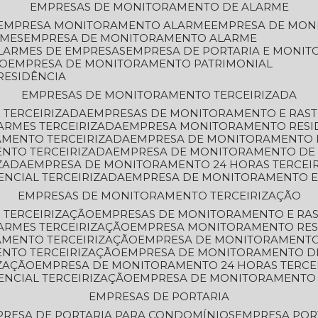
EMPRESAS DE MONITORAMENTO DE ALARME
EMPRESA MONITORAMENTO ALARME
EMPRESA DE MO
RMES
EMPRESA DE MONITORAMENTO ALARME
LARMES DE EMPRESAS
EMPRESA DE PORTARIA E MONI
TO
EMPRESA DE MONITORAMENTO PATRIMONIAL
RESIDÊNCIA
EMPRESAS DE MONITORAMENTO TERCEIRIZADA
 TERCEIRIZADA
EMPRESAS DE MONITORAMENTO E RAS
ARMES TERCEIRIZADA
EMPRESA MONITORAMENTO RESI
AMENTO TERCEIRIZADA
EMPRESA DE MONITORAMENTO 
ENTO TERCEIRIZADA
EMPRESA DE MONITORAMENTO DE
ZADA
EMPRESA DE MONITORAMENTO 24 HORAS TERCEI
ENCIAL TERCEIRIZADA
EMPRESA DE MONITORAMENTO E
EMPRESAS DE MONITORAMENTO TERCEIRIZAÇÃO
 TERCEIRIZAÇÃO
EMPRESAS DE MONITORAMENTO E RA
ARMES TERCEIRIZAÇÃO
EMPRESA MONITORAMENTO RES
AMENTO TERCEIRIZAÇÃO
EMPRESA DE MONITORAMENTO
ENTO TERCEIRIZAÇÃO
EMPRESA DE MONITORAMENTO D
ZAÇÃO
EMPRESA DE MONITORAMENTO 24 HORAS TERCE
ENCIAL TERCEIRIZAÇÃO
EMPRESA DE MONITORAMENTO 
EMPRESAS DE PORTARIA
PRESA DE PORTARIA PARA CONDOMÍNIOS
EMPRESA POR