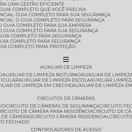
ARA UMA GESTÃO EFICIENTE
 GUIA COMPLETO QUE VOCÊ PRECISA
NCIAL: GUIA COMPLETO PARA SUA SEGURANÇA
NCIAL: O GUIA COMPLETO PARA SEGURANÇA
 O GUIA COMPLETO PARA SUA EMPRESA
: O GUIA COMPLETO PARA SUA SEGURANÇA
: GUIA COMPLETO PARA SEGURANÇA
: GUIA COMPLETO PARA SEGURANÇA
 GUIA COMPLETO PARA PROTEÇÃO
AUXILIAR DE LIMPEZA
O
AUXILIAR DE LIMPEZA NOTURNO
AUXILIAR DE LIMPEZ
TICULAR
AUXILIAR DE LIMPEZA ESCOLA
AUXILIAR LIMPEZ
XILIAR DE LIMPEZA EM CRECHE
AUXILIAR DE LIMPEZA E
CIRCUITOS DE CÂMERAS
IO
CIRCUITO DE CÂMERAS DE SEGURANÇA
CIRCUITO F
CIRCUITO DE CÂMERA PARA RESIDÊNCIA
CIRCUITO DE C
O DE CÂMERAS
CIRCUITO CÂMERA RESIDENCIAL
CIRCUI
ITO FECHADO
CONTROLADORES DE ACESSO