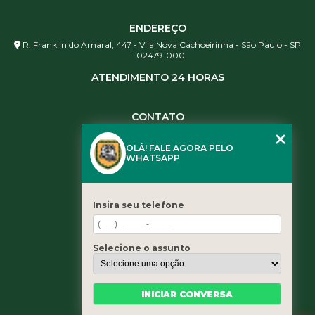
ENDEREÇO
R. Franklin do Amaral, 447 - Vila Nova Cachoeirinha - São Paulo - SP
- 02479-000
ATENDIMENTO 24 HORAS
CONTATO
(11) 3984-0344
OLÁ! FALE AGORA PELO
(11) 3461-5871
WHATSAPP
(11) 3984-0344
contato@leaoservicos.com.br
Insira seu telefone
MENU
Home
Selecione o assunto
Quem somos
Serviços
Blog
INICIAR CONVERSA
Contato