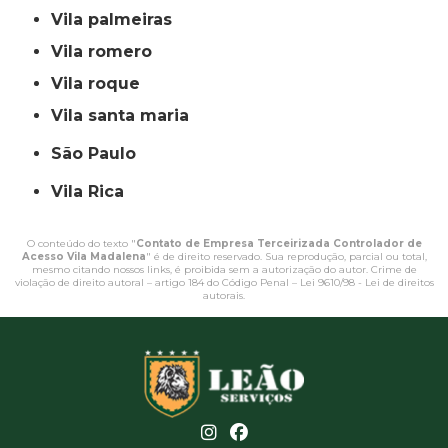
vila palmeiras
vila romero
vila roque
vila santa maria
São Paulo
Vila Rica
O conteúdo do texto "
Contato de Empresa Terceirizada Controlador de
Acesso Vila Madalena
" é de direito reservado. Sua reprodução, parcial ou total,
mesmo citando nossos links, é proibida sem a autorização do autor. Crime de
violação de direito autoral – artigo 184 do Código Penal –
Lei 9610/98 - Lei de direitos
autorais
.