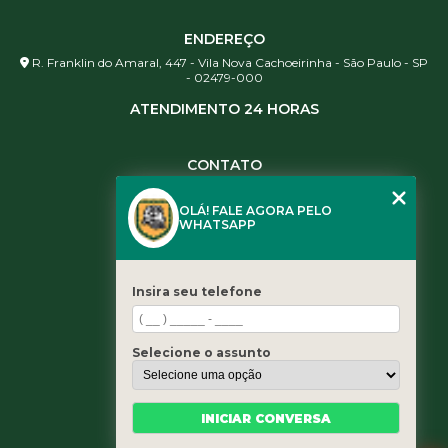
ENDEREÇO
R. Franklin do Amaral, 447 - Vila Nova Cachoeirinha - São Paulo - SP
- 02479-000
ATENDIMENTO 24 HORAS
CONTATO
(11) 3984-0344
OLÁ! FALE AGORA PELO
(11) 3461-5871
WHATSAPP
(11) 3984-0344
contato@leaoservicos.com.br
Insira seu telefone
MENU
Home
Selecione o assunto
Quem somos
Serviços
Blog
INICIAR CONVERSA
Contato