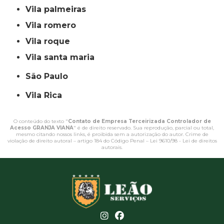
vila palmeiras
vila romero
vila roque
vila santa maria
São Paulo
Vila Rica
O conteúdo do texto "
Contato de Empresa Terceirizada Controlador de
Acesso GRANJA VIANA
" é de direito reservado. Sua reprodução, parcial ou total,
mesmo citando nossos links, é proibida sem a autorização do autor. Crime de
violação de direito autoral – artigo 184 do Código Penal –
Lei 9610/98 - Lei de direitos
autorais
.