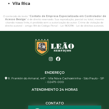
Vila Rica
O conteúdo do texto "
Contato de Empresa Especializada em Controlador de
Acesso Bexiga
" é de direito reservado. Sua reprodução, parcial ou total, mesmo
citando nossos links, é proibida sem a autorização do autor. Crime de violação de
direito autoral – artigo 184 do Código Penal –
Lei 9610/98 - Lei de direitos autorais
.
ENDEREÇO
R. Franklin do Amaral, 447 - Vila Nova Cachoeirinha - São Paulo - SP
- 02479-000
ATENDIMENTO 24 HORAS
CONTATO
(11) 3984-0344