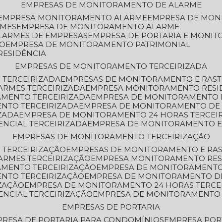
EMPRESAS DE MONITORAMENTO DE ALARME
EMPRESA MONITORAMENTO ALARME
EMPRESA DE MO
RMES
EMPRESA DE MONITORAMENTO ALARME
LARMES DE EMPRESAS
EMPRESA DE PORTARIA E MONI
TO
EMPRESA DE MONITORAMENTO PATRIMONIAL
RESIDÊNCIA
EMPRESAS DE MONITORAMENTO TERCEIRIZADA
 TERCEIRIZADA
EMPRESAS DE MONITORAMENTO E RAS
ARMES TERCEIRIZADA
EMPRESA MONITORAMENTO RESI
AMENTO TERCEIRIZADA
EMPRESA DE MONITORAMENTO 
ENTO TERCEIRIZADA
EMPRESA DE MONITORAMENTO DE
ZADA
EMPRESA DE MONITORAMENTO 24 HORAS TERCEI
ENCIAL TERCEIRIZADA
EMPRESA DE MONITORAMENTO E
EMPRESAS DE MONITORAMENTO TERCEIRIZAÇÃO
 TERCEIRIZAÇÃO
EMPRESAS DE MONITORAMENTO E RA
ARMES TERCEIRIZAÇÃO
EMPRESA MONITORAMENTO RES
AMENTO TERCEIRIZAÇÃO
EMPRESA DE MONITORAMENTO
ENTO TERCEIRIZAÇÃO
EMPRESA DE MONITORAMENTO D
ZAÇÃO
EMPRESA DE MONITORAMENTO 24 HORAS TERCE
ENCIAL TERCEIRIZAÇÃO
EMPRESA DE MONITORAMENTO 
EMPRESAS DE PORTARIA
PRESA DE PORTARIA PARA CONDOMÍNIOS
EMPRESA POR