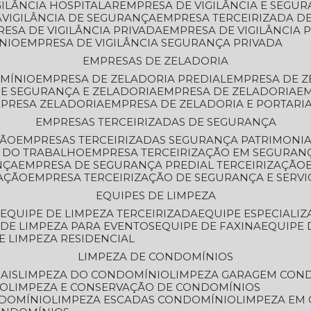
GILÂNCIA HOSPITALAR
EMPRESA DE VIGILÂNCIA E SEGU
A
VIGILÂNCIA DE SEGURANÇA
EMPRESA TERCEIRIZADA DE
RESA DE VIGILÂNCIA PRIVADA
EMPRESA DE VIGILÂNCIA 
ÔNIO
EMPRESA DE VIGILÂNCIA SEGURANÇA PRIVADA
EMPRESAS DE ZELADORIA
OMÍNIO
EMPRESA DE ZELADORIA PREDIAL
EMPRESA DE 
DE SEGURANÇA E ZELADORIA
EMPRESA DE ZELADORIA
E
MPRESA ZELADORIA
EMPRESA DE ZELADORIA E PORTARI
EMPRESAS TERCEIRIZADAS DE SEGURANÇA
ÇÃO
EMPRESAS TERCEIRIZADAS SEGURANÇA PATRIMONI
A DO TRABALHO
EMPRESA TERCEIRIZAÇÃO EM SEGURAN
NÇA
EMPRESA DE SEGURANÇA PREDIAL TERCEIRIZAÇÃO
ZAÇÃO
EMPRESA TERCEIRIZAÇÃO DE SEGURANÇA E SERVI
EQUIPES DE LIMPEZA
A
EQUIPE DE LIMPEZA TERCEIRIZADA
EQUIPE ESPECIALI
E DE LIMPEZA PARA EVENTOS
EQUIPE DE FAXINA
EQUIPE
DE LIMPEZA RESIDENCIAL
LIMPEZA DE CONDOMÍNIOS
AIS
LIMPEZA DO CONDOMÍNIO
LIMPEZA GARAGEM CON
IO
LIMPEZA E CONSERVAÇÃO DE CONDOMÍNIOS
NDOMÍNIO
LIMPEZA ESCADAS CONDOMÍNIO
LIMPEZA EM