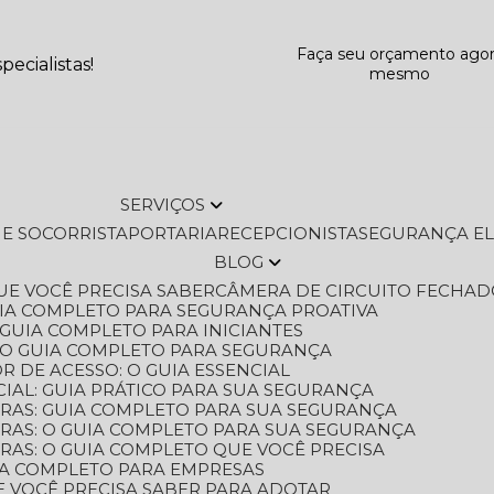
Faça seu orçamento ago
ecialistas!
mesmo
SERVIÇOS
L E SOCORRISTA
PORTARIA
RECEPCIONISTA
SEGURANÇA E
BLOG
QUE VOCÊ PRECISA SABER
CÂMERA DE CIRCUITO FECHAD
GUIA COMPLETO PARA SEGURANÇA PROATIVA
O GUIA COMPLETO PARA INICIANTES
 O GUIA COMPLETO PARA SEGURANÇA
 DE ACESSO: O GUIA ESSENCIAL
IAL: GUIA PRÁTICO PARA SUA SEGURANÇA
ORAS: GUIA COMPLETO PARA SUA SEGURANÇA
ORAS: O GUIA COMPLETO PARA SUA SEGURANÇA
RAS: O GUIA COMPLETO QUE VOCÊ PRECISA
UIA COMPLETO PARA EMPRESAS
E VOCÊ PRECISA SABER PARA ADOTAR