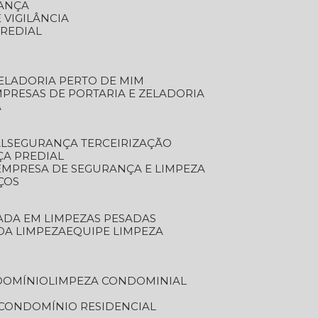
RANÇA
 VIGILÂNCIA
PREDIAL
ZELADORIA PERTO DE MIM
MPRESAS DE PORTARIA E ZELADORIA
A
AL
SEGURANÇA TERCEIRIZAÇÃO
ÇA PREDIAL
EMPRESA DE SEGURANÇA E LIMPEZA
ÇOS
ZADA EM LIMPEZAS PESADAS
 DA LIMPEZA
EQUIPE LIMPEZA
DOMÍNIO
LIMPEZA CONDOMINIAL
 CONDOMÍNIO RESIDENCIAL