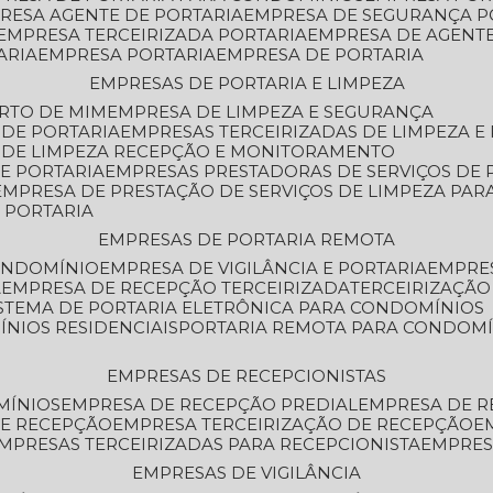
PRESA AGENTE DE PORTARIA
EMPRESA DE SEGURANÇA P
EMPRESA TERCEIRIZADA PORTARIA
EMPRESA DE AGENT
ARIA
EMPRESA PORTARIA
EMPRESA DE PORTARIA
EMPRESAS DE PORTARIA E LIMPEZA
ERTO DE MIM
EMPRESA DE LIMPEZA E SEGURANÇA
 DE PORTARIA
EMPRESAS TERCEIRIZADAS DE LIMPEZA E
S DE LIMPEZA RECEPÇÃO E MONITORAMENTO
DE PORTARIA
EMPRESAS PRESTADORAS DE SERVIÇOS DE 
EMPRESA DE PRESTAÇÃO DE SERVIÇOS DE LIMPEZA PA
E PORTARIA
EMPRESAS DE PORTARIA REMOTA
CONDOMÍNIO
EMPRESA DE VIGILÂNCIA E PORTARIA
EMPRE
A
EMPRESA DE RECEPÇÃO TERCEIRIZADA
TERCEIRIZAÇÃ
ISTEMA DE PORTARIA ELETRÔNICA PARA CONDOMÍNIOS
ÍNIOS RESIDENCIAIS
PORTARIA REMOTA PARA CONDOMÍ
EMPRESAS DE RECEPCIONISTAS
MÍNIOS
EMPRESA DE RECEPÇÃO PREDIAL
EMPRESA DE 
DE RECEPÇÃO
EMPRESA TERCEIRIZAÇÃO DE RECEPÇÃO
EMPRESAS TERCEIRIZADAS PARA RECEPCIONISTA
EMPRE
EMPRESAS DE VIGILÂNCIA