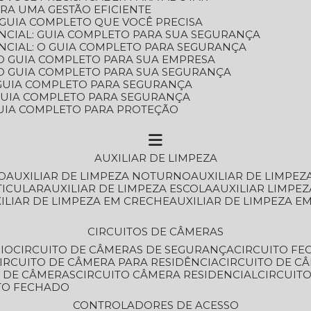
ARA UMA GESTÃO EFICIENTE
 GUIA COMPLETO QUE VOCÊ PRECISA
NCIAL: GUIA COMPLETO PARA SUA SEGURANÇA
NCIAL: O GUIA COMPLETO PARA SEGURANÇA
 O GUIA COMPLETO PARA SUA EMPRESA
: O GUIA COMPLETO PARA SUA SEGURANÇA
: GUIA COMPLETO PARA SEGURANÇA
: GUIA COMPLETO PARA SEGURANÇA
 GUIA COMPLETO PARA PROTEÇÃO
AUXILIAR DE LIMPEZA
O
AUXILIAR DE LIMPEZA NOTURNO
AUXILIAR DE LIMPEZ
TICULAR
AUXILIAR DE LIMPEZA ESCOLA
AUXILIAR LIMPEZ
XILIAR DE LIMPEZA EM CRECHE
AUXILIAR DE LIMPEZA E
CIRCUITOS DE CÂMERAS
IO
CIRCUITO DE CÂMERAS DE SEGURANÇA
CIRCUITO F
CIRCUITO DE CÂMERA PARA RESIDÊNCIA
CIRCUITO DE C
O DE CÂMERAS
CIRCUITO CÂMERA RESIDENCIAL
CIRCUI
ITO FECHADO
CONTROLADORES DE ACESSO