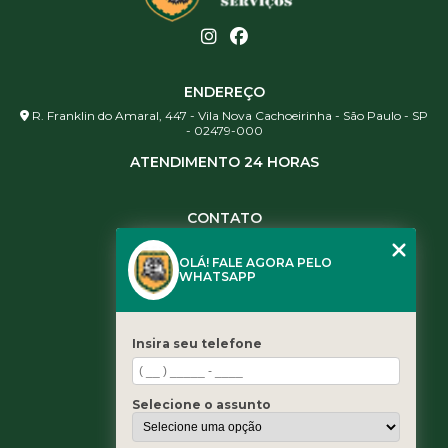
ENDEREÇO
R. Franklin do Amaral, 447 - Vila Nova Cachoeirinha - São Paulo - SP
- 02479-000
ATENDIMENTO 24 HORAS
CONTATO
(11) 3984-0344
OLÁ! FALE AGORA PELO
(11) 3461-5871
WHATSAPP
(11) 3984-0344
contato@leaoservicos.com.br
Insira seu telefone
MENU
Home
Selecione o assunto
Quem somos
Serviços