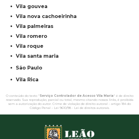
vila gouvea
vila nova cachoeirinha
vila palmeiras
vila romero
vila roque
vila santa maria
São Paulo
Vila Rica
O conteúdo do texto "
Serviço Controlador de Acesso Vila Maria
" é de direito
reservado. Sua reprodução, parcial ou total, mesmo citando nossos links, é proibida
sem a autorização do autor. Crime de violação de direito autoral – artigo 184 do
Código Penal –
Lei 9610/98 - Lei de direitos autorais
.