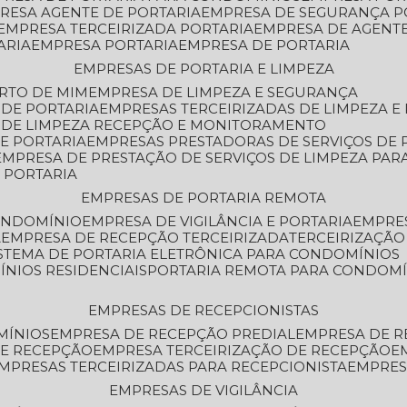
PRESA AGENTE DE PORTARIA
EMPRESA DE SEGURANÇA P
EMPRESA TERCEIRIZADA PORTARIA
EMPRESA DE AGENT
ARIA
EMPRESA PORTARIA
EMPRESA DE PORTARIA
EMPRESAS DE PORTARIA E LIMPEZA
ERTO DE MIM
EMPRESA DE LIMPEZA E SEGURANÇA
 DE PORTARIA
EMPRESAS TERCEIRIZADAS DE LIMPEZA E
S DE LIMPEZA RECEPÇÃO E MONITORAMENTO
DE PORTARIA
EMPRESAS PRESTADORAS DE SERVIÇOS DE 
EMPRESA DE PRESTAÇÃO DE SERVIÇOS DE LIMPEZA PA
E PORTARIA
EMPRESAS DE PORTARIA REMOTA
CONDOMÍNIO
EMPRESA DE VIGILÂNCIA E PORTARIA
EMPRE
A
EMPRESA DE RECEPÇÃO TERCEIRIZADA
TERCEIRIZAÇÃ
ISTEMA DE PORTARIA ELETRÔNICA PARA CONDOMÍNIOS
ÍNIOS RESIDENCIAIS
PORTARIA REMOTA PARA CONDOMÍ
EMPRESAS DE RECEPCIONISTAS
MÍNIOS
EMPRESA DE RECEPÇÃO PREDIAL
EMPRESA DE 
DE RECEPÇÃO
EMPRESA TERCEIRIZAÇÃO DE RECEPÇÃO
EMPRESAS TERCEIRIZADAS PARA RECEPCIONISTA
EMPRE
EMPRESAS DE VIGILÂNCIA