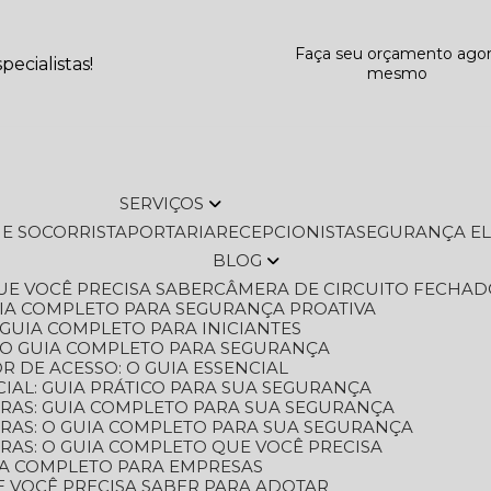
Faça seu orçamento ago
ecialistas!
mesmo
SERVIÇOS
L E SOCORRISTA
PORTARIA
RECEPCIONISTA
SEGURANÇA E
BLOG
QUE VOCÊ PRECISA SABER
CÂMERA DE CIRCUITO FECHAD
GUIA COMPLETO PARA SEGURANÇA PROATIVA
O GUIA COMPLETO PARA INICIANTES
 O GUIA COMPLETO PARA SEGURANÇA
 DE ACESSO: O GUIA ESSENCIAL
IAL: GUIA PRÁTICO PARA SUA SEGURANÇA
ORAS: GUIA COMPLETO PARA SUA SEGURANÇA
ORAS: O GUIA COMPLETO PARA SUA SEGURANÇA
RAS: O GUIA COMPLETO QUE VOCÊ PRECISA
UIA COMPLETO PARA EMPRESAS
E VOCÊ PRECISA SABER PARA ADOTAR