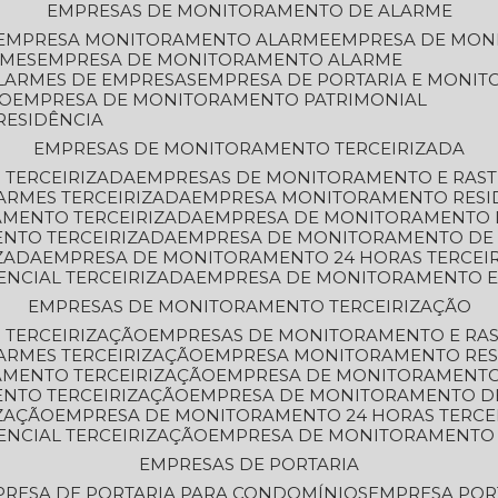
EMPRESAS DE MONITORAMENTO DE ALARME
EMPRESA MONITORAMENTO ALARME
EMPRESA DE MO
RMES
EMPRESA DE MONITORAMENTO ALARME
LARMES DE EMPRESAS
EMPRESA DE PORTARIA E MONI
TO
EMPRESA DE MONITORAMENTO PATRIMONIAL
RESIDÊNCIA
EMPRESAS DE MONITORAMENTO TERCEIRIZADA
 TERCEIRIZADA
EMPRESAS DE MONITORAMENTO E RAS
ARMES TERCEIRIZADA
EMPRESA MONITORAMENTO RESI
AMENTO TERCEIRIZADA
EMPRESA DE MONITORAMENTO 
ENTO TERCEIRIZADA
EMPRESA DE MONITORAMENTO DE
ZADA
EMPRESA DE MONITORAMENTO 24 HORAS TERCEI
ENCIAL TERCEIRIZADA
EMPRESA DE MONITORAMENTO E
EMPRESAS DE MONITORAMENTO TERCEIRIZAÇÃO
 TERCEIRIZAÇÃO
EMPRESAS DE MONITORAMENTO E RA
ARMES TERCEIRIZAÇÃO
EMPRESA MONITORAMENTO RES
AMENTO TERCEIRIZAÇÃO
EMPRESA DE MONITORAMENTO
ENTO TERCEIRIZAÇÃO
EMPRESA DE MONITORAMENTO D
ZAÇÃO
EMPRESA DE MONITORAMENTO 24 HORAS TERCE
ENCIAL TERCEIRIZAÇÃO
EMPRESA DE MONITORAMENTO 
EMPRESAS DE PORTARIA
PRESA DE PORTARIA PARA CONDOMÍNIOS
EMPRESA POR