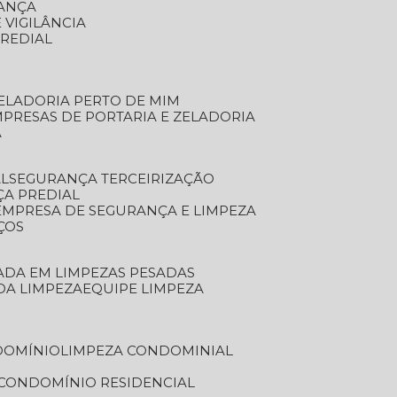
RANÇA
 VIGILÂNCIA
PREDIAL
ZELADORIA PERTO DE MIM
MPRESAS DE PORTARIA E ZELADORIA
A
AL
SEGURANÇA TERCEIRIZAÇÃO
ÇA PREDIAL
EMPRESA DE SEGURANÇA E LIMPEZA
ÇOS
ZADA EM LIMPEZAS PESADAS
 DA LIMPEZA
EQUIPE LIMPEZA
DOMÍNIO
LIMPEZA CONDOMINIAL
 CONDOMÍNIO RESIDENCIAL