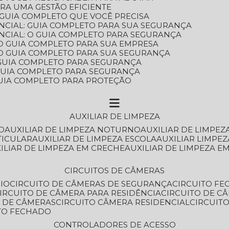
ARA UMA GESTÃO EFICIENTE
 GUIA COMPLETO QUE VOCÊ PRECISA
NCIAL: GUIA COMPLETO PARA SUA SEGURANÇA
NCIAL: O GUIA COMPLETO PARA SEGURANÇA
 O GUIA COMPLETO PARA SUA EMPRESA
: O GUIA COMPLETO PARA SUA SEGURANÇA
: GUIA COMPLETO PARA SEGURANÇA
: GUIA COMPLETO PARA SEGURANÇA
 GUIA COMPLETO PARA PROTEÇÃO
AUXILIAR DE LIMPEZA
O
AUXILIAR DE LIMPEZA NOTURNO
AUXILIAR DE LIMPEZ
TICULAR
AUXILIAR DE LIMPEZA ESCOLA
AUXILIAR LIMPEZ
XILIAR DE LIMPEZA EM CRECHE
AUXILIAR DE LIMPEZA E
CIRCUITOS DE CÂMERAS
IO
CIRCUITO DE CÂMERAS DE SEGURANÇA
CIRCUITO F
CIRCUITO DE CÂMERA PARA RESIDÊNCIA
CIRCUITO DE C
O DE CÂMERAS
CIRCUITO CÂMERA RESIDENCIAL
CIRCUI
ITO FECHADO
CONTROLADORES DE ACESSO