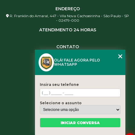
ENDEREÇO
R. Franklin do Amaral, 447 - Vila Nova Cachoeirinha - São Paulo - SP
- 02479-000
ATENDIMENTO 24 HORAS
CONTATO
(11) 3984-0344
OLÁ! FALE AGORA PELO
(11) 3461-5871
WHATSAPP
(11) 3984-0344
contato@leaoservicos.com.br
Insira seu telefone
MENU
Home
Selecione o assunto
Quem somos
Serviços
Blog
INICIAR CONVERSA
Contato