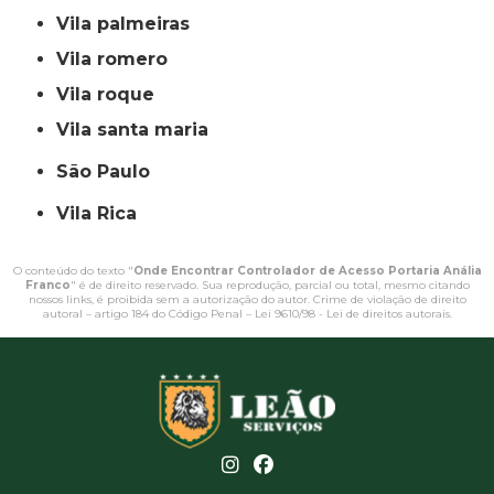
vila palmeiras
vila romero
vila roque
vila santa maria
São Paulo
Vila Rica
O conteúdo do texto "
Onde Encontrar Controlador de Acesso Portaria Anália
Franco
" é de direito reservado. Sua reprodução, parcial ou total, mesmo citando
nossos links, é proibida sem a autorização do autor. Crime de violação de direito
autoral – artigo 184 do Código Penal –
Lei 9610/98 - Lei de direitos autorais
.