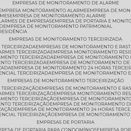
EMPRESAS DE MONITORAMENTO DE ALARME
EMPRESA MONITORAMENTO ALARME
EMPRESA DE MO
RMES
EMPRESA DE MONITORAMENTO ALARME
LARMES DE EMPRESAS
EMPRESA DE PORTARIA E MONI
TO
EMPRESA DE MONITORAMENTO PATRIMONIAL
RESIDÊNCIA
EMPRESAS DE MONITORAMENTO TERCEIRIZADA
 TERCEIRIZADA
EMPRESAS DE MONITORAMENTO E RAS
ARMES TERCEIRIZADA
EMPRESA MONITORAMENTO RESI
AMENTO TERCEIRIZADA
EMPRESA DE MONITORAMENTO 
ENTO TERCEIRIZADA
EMPRESA DE MONITORAMENTO DE
ZADA
EMPRESA DE MONITORAMENTO 24 HORAS TERCEI
ENCIAL TERCEIRIZADA
EMPRESA DE MONITORAMENTO E
EMPRESAS DE MONITORAMENTO TERCEIRIZAÇÃO
 TERCEIRIZAÇÃO
EMPRESAS DE MONITORAMENTO E RA
ARMES TERCEIRIZAÇÃO
EMPRESA MONITORAMENTO RES
AMENTO TERCEIRIZAÇÃO
EMPRESA DE MONITORAMENTO
ENTO TERCEIRIZAÇÃO
EMPRESA DE MONITORAMENTO D
ZAÇÃO
EMPRESA DE MONITORAMENTO 24 HORAS TERCE
ENCIAL TERCEIRIZAÇÃO
EMPRESA DE MONITORAMENTO 
EMPRESAS DE PORTARIA
PRESA DE PORTARIA PARA CONDOMÍNIOS
EMPRESA POR