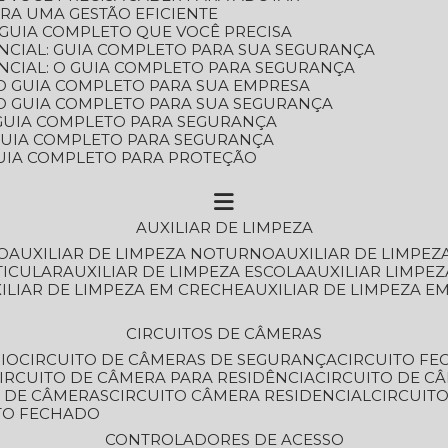
ARA UMA GESTÃO EFICIENTE
 GUIA COMPLETO QUE VOCÊ PRECISA
NCIAL: GUIA COMPLETO PARA SUA SEGURANÇA
NCIAL: O GUIA COMPLETO PARA SEGURANÇA
 O GUIA COMPLETO PARA SUA EMPRESA
: O GUIA COMPLETO PARA SUA SEGURANÇA
: GUIA COMPLETO PARA SEGURANÇA
: GUIA COMPLETO PARA SEGURANÇA
 GUIA COMPLETO PARA PROTEÇÃO
AUXILIAR DE LIMPEZA
O
AUXILIAR DE LIMPEZA NOTURNO
AUXILIAR DE LIMPEZ
TICULAR
AUXILIAR DE LIMPEZA ESCOLA
AUXILIAR LIMPEZ
XILIAR DE LIMPEZA EM CRECHE
AUXILIAR DE LIMPEZA E
CIRCUITOS DE CÂMERAS
IO
CIRCUITO DE CÂMERAS DE SEGURANÇA
CIRCUITO F
CIRCUITO DE CÂMERA PARA RESIDÊNCIA
CIRCUITO DE C
O DE CÂMERAS
CIRCUITO CÂMERA RESIDENCIAL
CIRCUI
ITO FECHADO
CONTROLADORES DE ACESSO