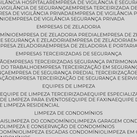
GILÂNCIA HOSPITALAR
EMPRESA DE VIGILÂNCIA E SEGU
A
VIGILÂNCIA DE SEGURANÇA
EMPRESA TERCEIRIZADA DE
RESA DE VIGILÂNCIA PRIVADA
EMPRESA DE VIGILÂNCIA 
ÔNIO
EMPRESA DE VIGILÂNCIA SEGURANÇA PRIVADA
EMPRESAS DE ZELADORIA
OMÍNIO
EMPRESA DE ZELADORIA PREDIAL
EMPRESA DE 
DE SEGURANÇA E ZELADORIA
EMPRESA DE ZELADORIA
E
MPRESA ZELADORIA
EMPRESA DE ZELADORIA E PORTARI
EMPRESAS TERCEIRIZADAS DE SEGURANÇA
ÇÃO
EMPRESAS TERCEIRIZADAS SEGURANÇA PATRIMONI
A DO TRABALHO
EMPRESA TERCEIRIZAÇÃO EM SEGURAN
NÇA
EMPRESA DE SEGURANÇA PREDIAL TERCEIRIZAÇÃO
ZAÇÃO
EMPRESA TERCEIRIZAÇÃO DE SEGURANÇA E SERVI
EQUIPES DE LIMPEZA
A
EQUIPE DE LIMPEZA TERCEIRIZADA
EQUIPE ESPECIALI
E DE LIMPEZA PARA EVENTOS
EQUIPE DE FAXINA
EQUIPE
DE LIMPEZA RESIDENCIAL
LIMPEZA DE CONDOMÍNIOS
AIS
LIMPEZA DO CONDOMÍNIO
LIMPEZA GARAGEM CON
IO
LIMPEZA E CONSERVAÇÃO DE CONDOMÍNIOS
NDOMÍNIO
LIMPEZA ESCADAS CONDOMÍNIO
LIMPEZA EM