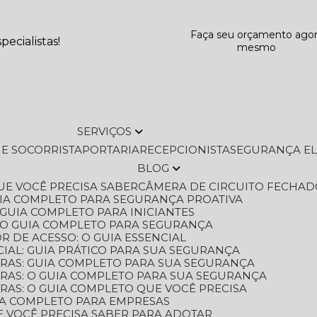
Faça seu orçamento ago
ecialistas!
mesmo
SERVIÇOS
L E SOCORRISTA
PORTARIA
RECEPCIONISTA
SEGURANÇA E
BLOG
QUE VOCÊ PRECISA SABER
CÂMERA DE CIRCUITO FECHAD
GUIA COMPLETO PARA SEGURANÇA PROATIVA
O GUIA COMPLETO PARA INICIANTES
 O GUIA COMPLETO PARA SEGURANÇA
 DE ACESSO: O GUIA ESSENCIAL
IAL: GUIA PRÁTICO PARA SUA SEGURANÇA
ORAS: GUIA COMPLETO PARA SUA SEGURANÇA
ORAS: O GUIA COMPLETO PARA SUA SEGURANÇA
RAS: O GUIA COMPLETO QUE VOCÊ PRECISA
UIA COMPLETO PARA EMPRESAS
E VOCÊ PRECISA SABER PARA ADOTAR