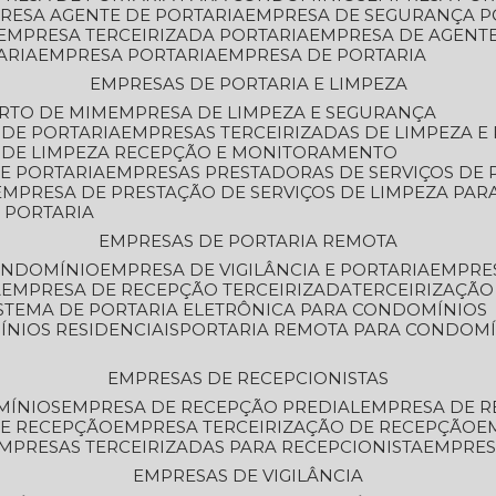
PRESA AGENTE DE PORTARIA
EMPRESA DE SEGURANÇA P
EMPRESA TERCEIRIZADA PORTARIA
EMPRESA DE AGENT
ARIA
EMPRESA PORTARIA
EMPRESA DE PORTARIA
EMPRESAS DE PORTARIA E LIMPEZA
ERTO DE MIM
EMPRESA DE LIMPEZA E SEGURANÇA
 DE PORTARIA
EMPRESAS TERCEIRIZADAS DE LIMPEZA E
S DE LIMPEZA RECEPÇÃO E MONITORAMENTO
DE PORTARIA
EMPRESAS PRESTADORAS DE SERVIÇOS DE 
EMPRESA DE PRESTAÇÃO DE SERVIÇOS DE LIMPEZA PA
E PORTARIA
EMPRESAS DE PORTARIA REMOTA
CONDOMÍNIO
EMPRESA DE VIGILÂNCIA E PORTARIA
EMPRE
A
EMPRESA DE RECEPÇÃO TERCEIRIZADA
TERCEIRIZAÇÃ
ISTEMA DE PORTARIA ELETRÔNICA PARA CONDOMÍNIOS
ÍNIOS RESIDENCIAIS
PORTARIA REMOTA PARA CONDOMÍ
EMPRESAS DE RECEPCIONISTAS
MÍNIOS
EMPRESA DE RECEPÇÃO PREDIAL
EMPRESA DE 
DE RECEPÇÃO
EMPRESA TERCEIRIZAÇÃO DE RECEPÇÃO
EMPRESAS TERCEIRIZADAS PARA RECEPCIONISTA
EMPRE
EMPRESAS DE VIGILÂNCIA