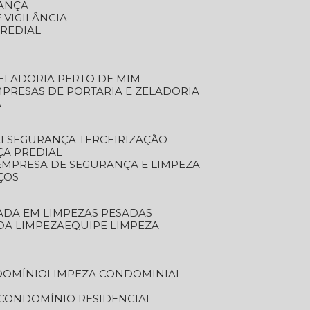
RANÇA
 VIGILÂNCIA
PREDIAL
ZELADORIA PERTO DE MIM
MPRESAS DE PORTARIA E ZELADORIA
A
AL
SEGURANÇA TERCEIRIZAÇÃO
ÇA PREDIAL
EMPRESA DE SEGURANÇA E LIMPEZA
ÇOS
ZADA EM LIMPEZAS PESADAS
 DA LIMPEZA
EQUIPE LIMPEZA
DOMÍNIO
LIMPEZA CONDOMINIAL
 CONDOMÍNIO RESIDENCIAL