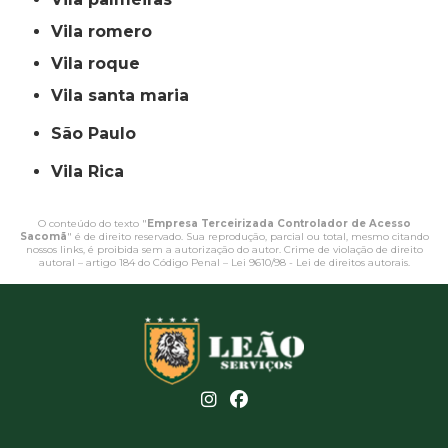
vila romero
vila roque
vila santa maria
São Paulo
Vila Rica
O conteúdo do texto "
Empresa Terceirizada Controlador de Acesso
Sacomã
" é de direito reservado. Sua reprodução, parcial ou total, mesmo citando
nossos links, é proibida sem a autorização do autor. Crime de violação de direito
autoral – artigo 184 do Código Penal –
Lei 9610/98 - Lei de direitos autorais
.