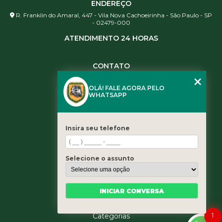
ENDEREÇO
R. Franklin do Amaral, 447 - Vila Nova Cachoeirinha - São Paulo - SP
- 02479-000
ATENDIMENTO 24 HORAS
CONTATO
(11) 3984-0344
OLÁ! FALE AGORA PELO
(11) 3461-5871
WHATSAPP
(11) 3984-0344
contato@leaoservicos.com.br
Insira seu telefone
MENU
Home
Selecione o assunto
Quem somos
Serviços
Blog
INICIAR CONVERSA
Contato
1
Categorias