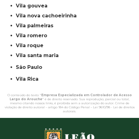
vila gouvea
vila nova cachoeirinha
vila palmeiras
vila romero
vila roque
vila santa maria
São Paulo
Vila Rica
O conteúdo do texto "
Empresa Especializada em Controlador de Acesso
Largo do Arouche
" é de direito reservado. Sua reprodução, parcial ou total,
mesmo citando nossos links, é proibida sem a autorização do autor. Crime de
violação de direito autoral – artigo 184 do Código Penal –
Lei 9610/98 - Lei de direitos
autorais
.