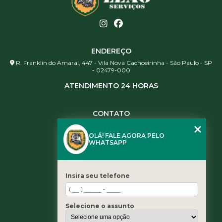
ENDEREÇO
R. Franklin do Amaral, 447 - Vila Nova Cachoeirinha - São Paulo - SP
- 02479-000
ATENDIMENTO 24 HORAS
CONTATO
(11) 3984-0344
OLÁ! FALE AGORA PELO
(11) 3461-5871
WHATSAPP
(11) 3984-0344
contato@leaoservicos.com.br
Insira seu telefone
MENU
Home
Selecione o assunto
Quem somos