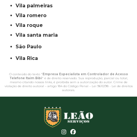
vila palmeiras
vila romero
vila roque
vila santa maria
São Paulo
Vila Rica
O conteúdo do texto "
Empresa Especialista em Controlador de Acesso
Telefone Itaim Bibi
" é de direito reservado. Sua reprodução, parcial ou total,
mesmo citando nossos links, é proibida sem a autorização do autor. Crime de
violação de direito autoral – artigo 184 do Código Penal –
Lei 9610/98 - Lei de direitos
autorais
.