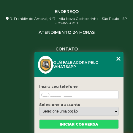
ENDEREÇO
R. Franklin do Amaral, 447 - Vila Nova Cachoeirinha - São Paulo - SP
- 02479-000
ATENDIMENTO 24 HORAS
CONTATO
(11) 3984-0344
OLÁ! FALE AGORA PELO
(11) 3461-5871
WHATSAPP
(11) 3984-0344
contato@leaoservicos.com.br
Insira seu telefone
MENU
Home
Selecione o assunto
Quem somos
Serviços
Blog
INICIAR CONVERSA
Contato