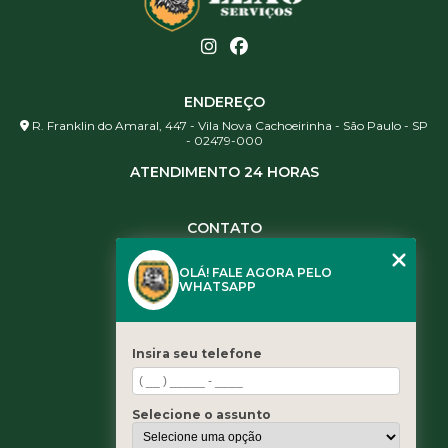
ENDEREÇO
R. Franklin do Amaral, 447 - Vila Nova Cachoeirinha - São Paulo - SP
- 02479-000
ATENDIMENTO 24 HORAS
CONTATO
(11) 3984-0344
OLÁ! FALE AGORA PELO
(11) 3461-5871
WHATSAPP
(11) 3984-0344
contato@leaoservicos.com.br
Insira seu telefone
MENU
Home
Selecione o assunto
Quem somos