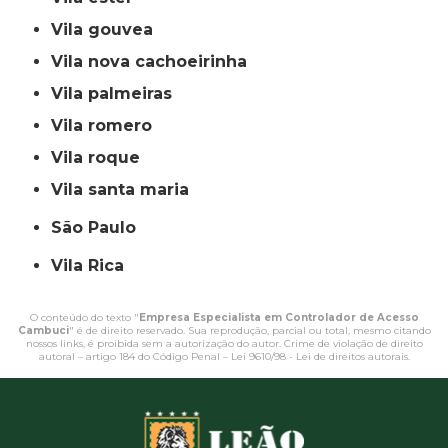
vila gouvea
vila nova cachoeirinha
vila palmeiras
vila romero
vila roque
vila santa maria
São Paulo
Vila Rica
O conteúdo do texto "
Empresa Especialista em Controlador de Acesso
Cambuci
" é de direito reservado. Sua reprodução, parcial ou total, mesmo citando
nossos links, é proibida sem a autorização do autor. Crime de violação de direito
autoral – artigo 184 do Código Penal –
Lei 9610/98 - Lei de direitos autorais
.