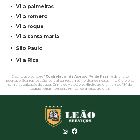
vila palmeiras
vila romero
vila roque
vila santa maria
São Paulo
Vila Rica
O conteúdo do texto "
Controlador de Acesso Ponte Rasa
" é de direito
reservado. Sua reprodução, parcial ou total, mesmo citando nossos links, é proibida
sem a autorização do autor. Crime de violação de direito autoral – artigo 184 do
Código Penal –
Lei 9610/98 - Lei de direitos autorais
.