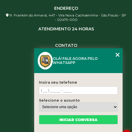
ENDEREÇO
R. Franklin do Amaral, 447 - Vila Nova Cachoeirinha - São Paulo - SP
- 02479-000
ATENDIMENTO 24 HORAS
CONTATO
(11) 3984-0344
OLÁ! FALE AGORA PELO
(11) 3461-5871
WHATSAPP
(11) 3984-0344
contato@leaoservicos.com.br
Insira seu telefone
MENU
Home
Selecione o assunto
Quem somos
Serviços
Blog
INICIAR CONVERSA
Contato