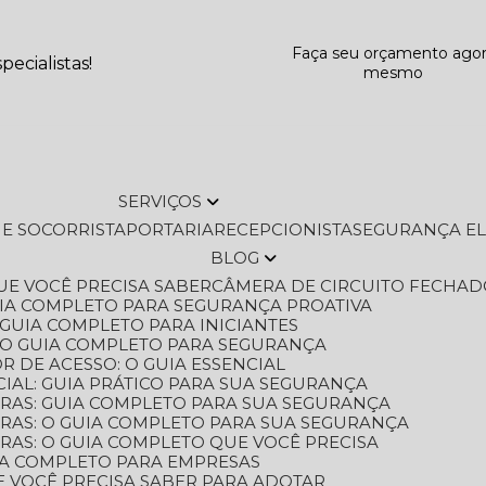
Faça seu orçamento ago
ecialistas!
mesmo
SERVIÇOS
L E SOCORRISTA
PORTARIA
RECEPCIONISTA
SEGURANÇA E
BLOG
QUE VOCÊ PRECISA SABER
CÂMERA DE CIRCUITO FECHAD
GUIA COMPLETO PARA SEGURANÇA PROATIVA
O GUIA COMPLETO PARA INICIANTES
 O GUIA COMPLETO PARA SEGURANÇA
 DE ACESSO: O GUIA ESSENCIAL
IAL: GUIA PRÁTICO PARA SUA SEGURANÇA
ORAS: GUIA COMPLETO PARA SUA SEGURANÇA
ORAS: O GUIA COMPLETO PARA SUA SEGURANÇA
RAS: O GUIA COMPLETO QUE VOCÊ PRECISA
UIA COMPLETO PARA EMPRESAS
E VOCÊ PRECISA SABER PARA ADOTAR