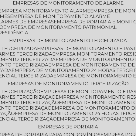
EMPRESAS DE MONITORAMENTO DE ALARME
EMPRESA MONITORAMENTO ALARME
EMPRESA DE MO
RMES
EMPRESA DE MONITORAMENTO ALARME
LARMES DE EMPRESAS
EMPRESA DE PORTARIA E MONI
TO
EMPRESA DE MONITORAMENTO PATRIMONIAL
RESIDÊNCIA
EMPRESAS DE MONITORAMENTO TERCEIRIZADA
 TERCEIRIZADA
EMPRESAS DE MONITORAMENTO E RAS
ARMES TERCEIRIZADA
EMPRESA MONITORAMENTO RESI
AMENTO TERCEIRIZADA
EMPRESA DE MONITORAMENTO 
ENTO TERCEIRIZADA
EMPRESA DE MONITORAMENTO DE
ZADA
EMPRESA DE MONITORAMENTO 24 HORAS TERCEI
ENCIAL TERCEIRIZADA
EMPRESA DE MONITORAMENTO E
EMPRESAS DE MONITORAMENTO TERCEIRIZAÇÃO
 TERCEIRIZAÇÃO
EMPRESAS DE MONITORAMENTO E RA
ARMES TERCEIRIZAÇÃO
EMPRESA MONITORAMENTO RES
AMENTO TERCEIRIZAÇÃO
EMPRESA DE MONITORAMENTO
ENTO TERCEIRIZAÇÃO
EMPRESA DE MONITORAMENTO D
ZAÇÃO
EMPRESA DE MONITORAMENTO 24 HORAS TERCE
ENCIAL TERCEIRIZAÇÃO
EMPRESA DE MONITORAMENTO 
EMPRESAS DE PORTARIA
PRESA DE PORTARIA PARA CONDOMÍNIOS
EMPRESA POR