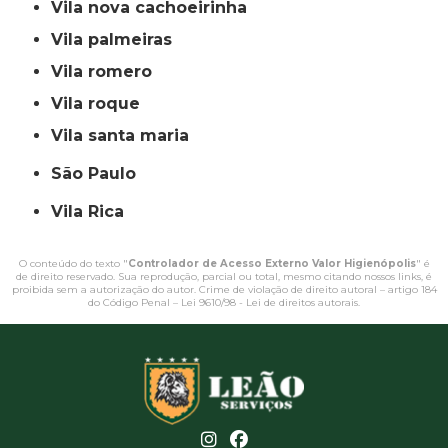
vila nova cachoeirinha
vila palmeiras
vila romero
vila roque
vila santa maria
São Paulo
Vila Rica
O conteúdo do texto "
Controlador de Acesso Externo Valor Higienópolis
" é
de direito reservado. Sua reprodução, parcial ou total, mesmo citando nossos links, é
proibida sem a autorização do autor. Crime de violação de direito autoral – artigo 184
do Código Penal –
Lei 9610/98 - Lei de direitos autorais
.