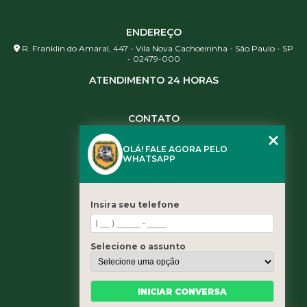
ENDEREÇO
R. Franklin do Amaral, 447 - Vila Nova Cachoeirinha - São Paulo - SP
- 02479-000
ATENDIMENTO 24 HORAS
CONTATO
(11) 3984-0344
OLÁ! FALE AGORA PELO
(11) 3461-5871
WHATSAPP
(11) 3984-0344
contato@leaoservicos.com.br
Insira seu telefone
MENU
Home
Selecione o assunto
Quem somos
Serviços
Blog
INICIAR CONVERSA