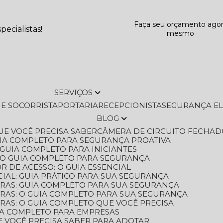
Faça seu orçamento ago
ecialistas!
mesmo
SERVIÇOS
L E SOCORRISTA
PORTARIA
RECEPCIONISTA
SEGURANÇA E
BLOG
QUE VOCÊ PRECISA SABER
CÂMERA DE CIRCUITO FECHAD
GUIA COMPLETO PARA SEGURANÇA PROATIVA
O GUIA COMPLETO PARA INICIANTES
 O GUIA COMPLETO PARA SEGURANÇA
 DE ACESSO: O GUIA ESSENCIAL
IAL: GUIA PRÁTICO PARA SUA SEGURANÇA
ORAS: GUIA COMPLETO PARA SUA SEGURANÇA
ORAS: O GUIA COMPLETO PARA SUA SEGURANÇA
RAS: O GUIA COMPLETO QUE VOCÊ PRECISA
UIA COMPLETO PARA EMPRESAS
E VOCÊ PRECISA SABER PARA ADOTAR