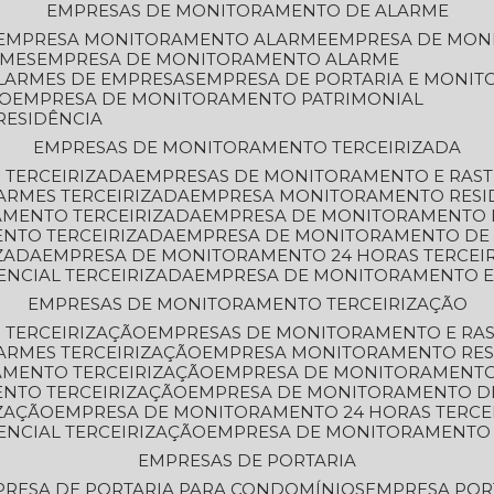
EMPRESAS DE MONITORAMENTO DE ALARME
EMPRESA MONITORAMENTO ALARME
EMPRESA DE MO
RMES
EMPRESA DE MONITORAMENTO ALARME
LARMES DE EMPRESAS
EMPRESA DE PORTARIA E MONI
TO
EMPRESA DE MONITORAMENTO PATRIMONIAL
RESIDÊNCIA
EMPRESAS DE MONITORAMENTO TERCEIRIZADA
 TERCEIRIZADA
EMPRESAS DE MONITORAMENTO E RAS
ARMES TERCEIRIZADA
EMPRESA MONITORAMENTO RESI
AMENTO TERCEIRIZADA
EMPRESA DE MONITORAMENTO 
ENTO TERCEIRIZADA
EMPRESA DE MONITORAMENTO DE
ZADA
EMPRESA DE MONITORAMENTO 24 HORAS TERCEI
ENCIAL TERCEIRIZADA
EMPRESA DE MONITORAMENTO E
EMPRESAS DE MONITORAMENTO TERCEIRIZAÇÃO
 TERCEIRIZAÇÃO
EMPRESAS DE MONITORAMENTO E RA
ARMES TERCEIRIZAÇÃO
EMPRESA MONITORAMENTO RES
AMENTO TERCEIRIZAÇÃO
EMPRESA DE MONITORAMENTO
ENTO TERCEIRIZAÇÃO
EMPRESA DE MONITORAMENTO D
ZAÇÃO
EMPRESA DE MONITORAMENTO 24 HORAS TERCE
ENCIAL TERCEIRIZAÇÃO
EMPRESA DE MONITORAMENTO 
EMPRESAS DE PORTARIA
PRESA DE PORTARIA PARA CONDOMÍNIOS
EMPRESA POR