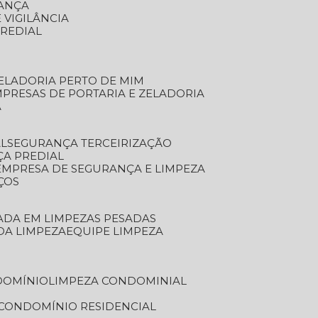
RANÇA
 VIGILÂNCIA
PREDIAL
ZELADORIA PERTO DE MIM
MPRESAS DE PORTARIA E ZELADORIA
A
AL
SEGURANÇA TERCEIRIZAÇÃO
ÇA PREDIAL
EMPRESA DE SEGURANÇA E LIMPEZA
ÇOS
ZADA EM LIMPEZAS PESADAS
 DA LIMPEZA
EQUIPE LIMPEZA
DOMÍNIO
LIMPEZA CONDOMINIAL
 CONDOMÍNIO RESIDENCIAL