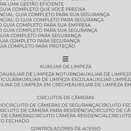
ARA UMA GESTÃO EFICIENTE
 GUIA COMPLETO QUE VOCÊ PRECISA
NCIAL: GUIA COMPLETO PARA SUA SEGURANÇA
NCIAL: O GUIA COMPLETO PARA SEGURANÇA
 O GUIA COMPLETO PARA SUA EMPRESA
: O GUIA COMPLETO PARA SUA SEGURANÇA
: GUIA COMPLETO PARA SEGURANÇA
: GUIA COMPLETO PARA SEGURANÇA
 GUIA COMPLETO PARA PROTEÇÃO
AUXILIAR DE LIMPEZA
O
AUXILIAR DE LIMPEZA NOTURNO
AUXILIAR DE LIMPEZ
TICULAR
AUXILIAR DE LIMPEZA ESCOLA
AUXILIAR LIMPEZ
XILIAR DE LIMPEZA EM CRECHE
AUXILIAR DE LIMPEZA E
CIRCUITOS DE CÂMERAS
IO
CIRCUITO DE CÂMERAS DE SEGURANÇA
CIRCUITO F
CIRCUITO DE CÂMERA PARA RESIDÊNCIA
CIRCUITO DE C
O DE CÂMERAS
CIRCUITO CÂMERA RESIDENCIAL
CIRCUI
ITO FECHADO
CONTROLADORES DE ACESSO