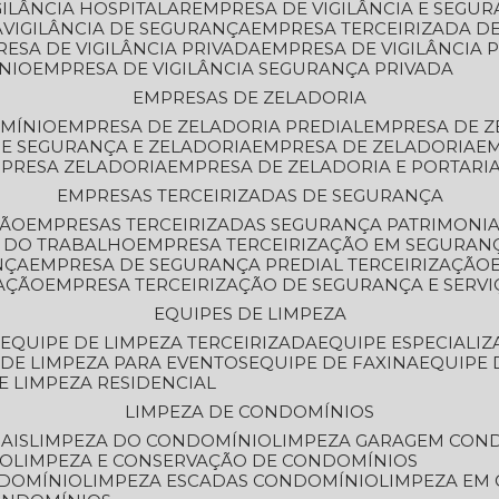
GILÂNCIA HOSPITALAR
EMPRESA DE VIGILÂNCIA E SEGU
A
VIGILÂNCIA DE SEGURANÇA
EMPRESA TERCEIRIZADA DE
RESA DE VIGILÂNCIA PRIVADA
EMPRESA DE VIGILÂNCIA 
ÔNIO
EMPRESA DE VIGILÂNCIA SEGURANÇA PRIVADA
EMPRESAS DE ZELADORIA
OMÍNIO
EMPRESA DE ZELADORIA PREDIAL
EMPRESA DE 
DE SEGURANÇA E ZELADORIA
EMPRESA DE ZELADORIA
E
MPRESA ZELADORIA
EMPRESA DE ZELADORIA E PORTARI
EMPRESAS TERCEIRIZADAS DE SEGURANÇA
ÇÃO
EMPRESAS TERCEIRIZADAS SEGURANÇA PATRIMONI
A DO TRABALHO
EMPRESA TERCEIRIZAÇÃO EM SEGURAN
NÇA
EMPRESA DE SEGURANÇA PREDIAL TERCEIRIZAÇÃO
ZAÇÃO
EMPRESA TERCEIRIZAÇÃO DE SEGURANÇA E SERVI
EQUIPES DE LIMPEZA
A
EQUIPE DE LIMPEZA TERCEIRIZADA
EQUIPE ESPECIALI
E DE LIMPEZA PARA EVENTOS
EQUIPE DE FAXINA
EQUIPE
DE LIMPEZA RESIDENCIAL
LIMPEZA DE CONDOMÍNIOS
AIS
LIMPEZA DO CONDOMÍNIO
LIMPEZA GARAGEM CON
IO
LIMPEZA E CONSERVAÇÃO DE CONDOMÍNIOS
NDOMÍNIO
LIMPEZA ESCADAS CONDOMÍNIO
LIMPEZA EM