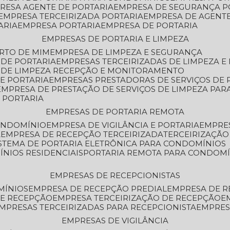
PRESA AGENTE DE PORTARIA
EMPRESA DE SEGURANÇA P
EMPRESA TERCEIRIZADA PORTARIA
EMPRESA DE AGENT
ARIA
EMPRESA PORTARIA
EMPRESA DE PORTARIA
EMPRESAS DE PORTARIA E LIMPEZA
ERTO DE MIM
EMPRESA DE LIMPEZA E SEGURANÇA
 DE PORTARIA
EMPRESAS TERCEIRIZADAS DE LIMPEZA E
S DE LIMPEZA RECEPÇÃO E MONITORAMENTO
DE PORTARIA
EMPRESAS PRESTADORAS DE SERVIÇOS DE 
EMPRESA DE PRESTAÇÃO DE SERVIÇOS DE LIMPEZA PA
E PORTARIA
EMPRESAS DE PORTARIA REMOTA
CONDOMÍNIO
EMPRESA DE VIGILÂNCIA E PORTARIA
EMPRE
A
EMPRESA DE RECEPÇÃO TERCEIRIZADA
TERCEIRIZAÇÃ
ISTEMA DE PORTARIA ELETRÔNICA PARA CONDOMÍNIOS
ÍNIOS RESIDENCIAIS
PORTARIA REMOTA PARA CONDOMÍ
EMPRESAS DE RECEPCIONISTAS
MÍNIOS
EMPRESA DE RECEPÇÃO PREDIAL
EMPRESA DE 
DE RECEPÇÃO
EMPRESA TERCEIRIZAÇÃO DE RECEPÇÃO
EMPRESAS TERCEIRIZADAS PARA RECEPCIONISTA
EMPRE
EMPRESAS DE VIGILÂNCIA