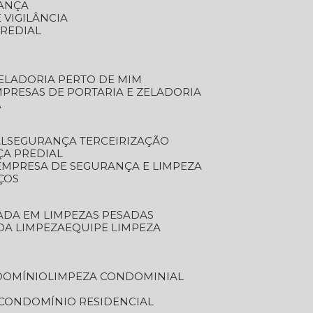
RANÇA
 VIGILÂNCIA
PREDIAL
ZELADORIA PERTO DE MIM
MPRESAS DE PORTARIA E ZELADORIA
A
AL
SEGURANÇA TERCEIRIZAÇÃO
ÇA PREDIAL
EMPRESA DE SEGURANÇA E LIMPEZA
ÇOS
ZADA EM LIMPEZAS PESADAS
 DA LIMPEZA
EQUIPE LIMPEZA
DOMÍNIO
LIMPEZA CONDOMINIAL
 CONDOMÍNIO RESIDENCIAL