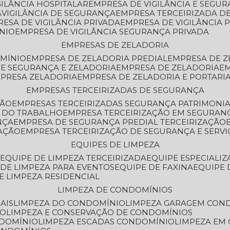
GILÂNCIA HOSPITALAR
EMPRESA DE VIGILÂNCIA E SEGU
A
VIGILÂNCIA DE SEGURANÇA
EMPRESA TERCEIRIZADA DE
RESA DE VIGILÂNCIA PRIVADA
EMPRESA DE VIGILÂNCIA 
ÔNIO
EMPRESA DE VIGILÂNCIA SEGURANÇA PRIVADA
EMPRESAS DE ZELADORIA
OMÍNIO
EMPRESA DE ZELADORIA PREDIAL
EMPRESA DE 
DE SEGURANÇA E ZELADORIA
EMPRESA DE ZELADORIA
E
MPRESA ZELADORIA
EMPRESA DE ZELADORIA E PORTARI
EMPRESAS TERCEIRIZADAS DE SEGURANÇA
ÇÃO
EMPRESAS TERCEIRIZADAS SEGURANÇA PATRIMONI
A DO TRABALHO
EMPRESA TERCEIRIZAÇÃO EM SEGURAN
NÇA
EMPRESA DE SEGURANÇA PREDIAL TERCEIRIZAÇÃO
ZAÇÃO
EMPRESA TERCEIRIZAÇÃO DE SEGURANÇA E SERVI
EQUIPES DE LIMPEZA
A
EQUIPE DE LIMPEZA TERCEIRIZADA
EQUIPE ESPECIALI
E DE LIMPEZA PARA EVENTOS
EQUIPE DE FAXINA
EQUIPE
DE LIMPEZA RESIDENCIAL
LIMPEZA DE CONDOMÍNIOS
AIS
LIMPEZA DO CONDOMÍNIO
LIMPEZA GARAGEM CON
IO
LIMPEZA E CONSERVAÇÃO DE CONDOMÍNIOS
NDOMÍNIO
LIMPEZA ESCADAS CONDOMÍNIO
LIMPEZA EM