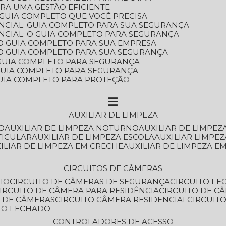
ARA UMA GESTÃO EFICIENTE
 GUIA COMPLETO QUE VOCÊ PRECISA
NCIAL: GUIA COMPLETO PARA SUA SEGURANÇA
NCIAL: O GUIA COMPLETO PARA SEGURANÇA
 O GUIA COMPLETO PARA SUA EMPRESA
: O GUIA COMPLETO PARA SUA SEGURANÇA
: GUIA COMPLETO PARA SEGURANÇA
: GUIA COMPLETO PARA SEGURANÇA
 GUIA COMPLETO PARA PROTEÇÃO
AUXILIAR DE LIMPEZA
O
AUXILIAR DE LIMPEZA NOTURNO
AUXILIAR DE LIMPEZ
TICULAR
AUXILIAR DE LIMPEZA ESCOLA
AUXILIAR LIMPEZ
XILIAR DE LIMPEZA EM CRECHE
AUXILIAR DE LIMPEZA E
CIRCUITOS DE CÂMERAS
IO
CIRCUITO DE CÂMERAS DE SEGURANÇA
CIRCUITO F
CIRCUITO DE CÂMERA PARA RESIDÊNCIA
CIRCUITO DE C
O DE CÂMERAS
CIRCUITO CÂMERA RESIDENCIAL
CIRCUI
ITO FECHADO
CONTROLADORES DE ACESSO