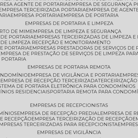
PRESA AGENTE DE PORTARIA
EMPRESA DE SEGURANÇA P
EMPRESA TERCEIRIZADA PORTARIA
EMPRESA DE AGENT
ARIA
EMPRESA PORTARIA
EMPRESA DE PORTARIA
EMPRESAS DE PORTARIA E LIMPEZA
ERTO DE MIM
EMPRESA DE LIMPEZA E SEGURANÇA
 DE PORTARIA
EMPRESAS TERCEIRIZADAS DE LIMPEZA E
S DE LIMPEZA RECEPÇÃO E MONITORAMENTO
DE PORTARIA
EMPRESAS PRESTADORAS DE SERVIÇOS DE 
EMPRESA DE PRESTAÇÃO DE SERVIÇOS DE LIMPEZA PA
E PORTARIA
EMPRESAS DE PORTARIA REMOTA
CONDOMÍNIO
EMPRESA DE VIGILÂNCIA E PORTARIA
EMPRE
A
EMPRESA DE RECEPÇÃO TERCEIRIZADA
TERCEIRIZAÇÃ
ISTEMA DE PORTARIA ELETRÔNICA PARA CONDOMÍNIOS
ÍNIOS RESIDENCIAIS
PORTARIA REMOTA PARA CONDOMÍ
EMPRESAS DE RECEPCIONISTAS
MÍNIOS
EMPRESA DE RECEPÇÃO PREDIAL
EMPRESA DE 
DE RECEPÇÃO
EMPRESA TERCEIRIZAÇÃO DE RECEPÇÃO
EMPRESAS TERCEIRIZADAS PARA RECEPCIONISTA
EMPRE
EMPRESAS DE VIGILÂNCIA