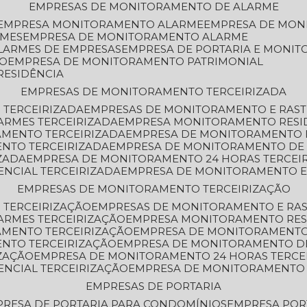
EMPRESAS DE MONITORAMENTO DE ALARME
EMPRESA MONITORAMENTO ALARME
EMPRESA DE MO
RMES
EMPRESA DE MONITORAMENTO ALARME
LARMES DE EMPRESAS
EMPRESA DE PORTARIA E MONI
TO
EMPRESA DE MONITORAMENTO PATRIMONIAL
RESIDÊNCIA
EMPRESAS DE MONITORAMENTO TERCEIRIZADA
 TERCEIRIZADA
EMPRESAS DE MONITORAMENTO E RAS
ARMES TERCEIRIZADA
EMPRESA MONITORAMENTO RESI
AMENTO TERCEIRIZADA
EMPRESA DE MONITORAMENTO 
ENTO TERCEIRIZADA
EMPRESA DE MONITORAMENTO DE
ZADA
EMPRESA DE MONITORAMENTO 24 HORAS TERCEI
ENCIAL TERCEIRIZADA
EMPRESA DE MONITORAMENTO E
EMPRESAS DE MONITORAMENTO TERCEIRIZAÇÃO
 TERCEIRIZAÇÃO
EMPRESAS DE MONITORAMENTO E RA
ARMES TERCEIRIZAÇÃO
EMPRESA MONITORAMENTO RES
AMENTO TERCEIRIZAÇÃO
EMPRESA DE MONITORAMENTO
ENTO TERCEIRIZAÇÃO
EMPRESA DE MONITORAMENTO D
ZAÇÃO
EMPRESA DE MONITORAMENTO 24 HORAS TERCE
ENCIAL TERCEIRIZAÇÃO
EMPRESA DE MONITORAMENTO 
EMPRESAS DE PORTARIA
PRESA DE PORTARIA PARA CONDOMÍNIOS
EMPRESA POR