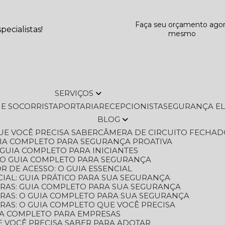
Faça seu orçamento ago
ecialistas!
mesmo
SERVIÇOS
L E SOCORRISTA
PORTARIA
RECEPCIONISTA
SEGURANÇA E
BLOG
QUE VOCÊ PRECISA SABER
CÂMERA DE CIRCUITO FECHAD
GUIA COMPLETO PARA SEGURANÇA PROATIVA
O GUIA COMPLETO PARA INICIANTES
 O GUIA COMPLETO PARA SEGURANÇA
 DE ACESSO: O GUIA ESSENCIAL
IAL: GUIA PRÁTICO PARA SUA SEGURANÇA
ORAS: GUIA COMPLETO PARA SUA SEGURANÇA
ORAS: O GUIA COMPLETO PARA SUA SEGURANÇA
RAS: O GUIA COMPLETO QUE VOCÊ PRECISA
UIA COMPLETO PARA EMPRESAS
E VOCÊ PRECISA SABER PARA ADOTAR