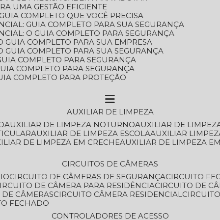
ARA UMA GESTÃO EFICIENTE
 GUIA COMPLETO QUE VOCÊ PRECISA
NCIAL: GUIA COMPLETO PARA SUA SEGURANÇA
NCIAL: O GUIA COMPLETO PARA SEGURANÇA
 O GUIA COMPLETO PARA SUA EMPRESA
: O GUIA COMPLETO PARA SUA SEGURANÇA
: GUIA COMPLETO PARA SEGURANÇA
: GUIA COMPLETO PARA SEGURANÇA
 GUIA COMPLETO PARA PROTEÇÃO
AUXILIAR DE LIMPEZA
O
AUXILIAR DE LIMPEZA NOTURNO
AUXILIAR DE LIMPEZ
TICULAR
AUXILIAR DE LIMPEZA ESCOLA
AUXILIAR LIMPEZ
XILIAR DE LIMPEZA EM CRECHE
AUXILIAR DE LIMPEZA E
CIRCUITOS DE CÂMERAS
IO
CIRCUITO DE CÂMERAS DE SEGURANÇA
CIRCUITO F
CIRCUITO DE CÂMERA PARA RESIDÊNCIA
CIRCUITO DE C
O DE CÂMERAS
CIRCUITO CÂMERA RESIDENCIAL
CIRCUI
ITO FECHADO
CONTROLADORES DE ACESSO