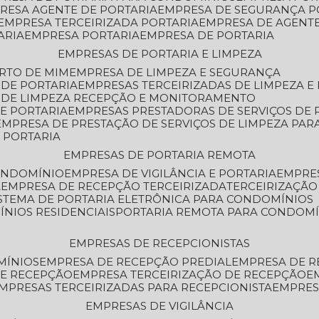
PRESA AGENTE DE PORTARIA
EMPRESA DE SEGURANÇA P
EMPRESA TERCEIRIZADA PORTARIA
EMPRESA DE AGENT
ARIA
EMPRESA PORTARIA
EMPRESA DE PORTARIA
EMPRESAS DE PORTARIA E LIMPEZA
ERTO DE MIM
EMPRESA DE LIMPEZA E SEGURANÇA
 DE PORTARIA
EMPRESAS TERCEIRIZADAS DE LIMPEZA E
S DE LIMPEZA RECEPÇÃO E MONITORAMENTO
DE PORTARIA
EMPRESAS PRESTADORAS DE SERVIÇOS DE 
EMPRESA DE PRESTAÇÃO DE SERVIÇOS DE LIMPEZA PA
E PORTARIA
EMPRESAS DE PORTARIA REMOTA
CONDOMÍNIO
EMPRESA DE VIGILÂNCIA E PORTARIA
EMPRE
A
EMPRESA DE RECEPÇÃO TERCEIRIZADA
TERCEIRIZAÇÃ
ISTEMA DE PORTARIA ELETRÔNICA PARA CONDOMÍNIOS
ÍNIOS RESIDENCIAIS
PORTARIA REMOTA PARA CONDOMÍ
EMPRESAS DE RECEPCIONISTAS
MÍNIOS
EMPRESA DE RECEPÇÃO PREDIAL
EMPRESA DE 
DE RECEPÇÃO
EMPRESA TERCEIRIZAÇÃO DE RECEPÇÃO
EMPRESAS TERCEIRIZADAS PARA RECEPCIONISTA
EMPRE
EMPRESAS DE VIGILÂNCIA