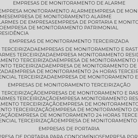
EMPRESAS DE MONITORAMENTO DE ALARME
EMPRESA MONITORAMENTO ALARME
EMPRESA DE MO
RMES
EMPRESA DE MONITORAMENTO ALARME
LARMES DE EMPRESAS
EMPRESA DE PORTARIA E MONI
TO
EMPRESA DE MONITORAMENTO PATRIMONIAL
RESIDÊNCIA
EMPRESAS DE MONITORAMENTO TERCEIRIZADA
 TERCEIRIZADA
EMPRESAS DE MONITORAMENTO E RAS
ARMES TERCEIRIZADA
EMPRESA MONITORAMENTO RESI
AMENTO TERCEIRIZADA
EMPRESA DE MONITORAMENTO 
ENTO TERCEIRIZADA
EMPRESA DE MONITORAMENTO DE
ZADA
EMPRESA DE MONITORAMENTO 24 HORAS TERCEI
ENCIAL TERCEIRIZADA
EMPRESA DE MONITORAMENTO E
EMPRESAS DE MONITORAMENTO TERCEIRIZAÇÃO
 TERCEIRIZAÇÃO
EMPRESAS DE MONITORAMENTO E RA
ARMES TERCEIRIZAÇÃO
EMPRESA MONITORAMENTO RES
AMENTO TERCEIRIZAÇÃO
EMPRESA DE MONITORAMENTO
ENTO TERCEIRIZAÇÃO
EMPRESA DE MONITORAMENTO D
ZAÇÃO
EMPRESA DE MONITORAMENTO 24 HORAS TERCE
ENCIAL TERCEIRIZAÇÃO
EMPRESA DE MONITORAMENTO 
EMPRESAS DE PORTARIA
PRESA DE PORTARIA PARA CONDOMÍNIOS
EMPRESA POR