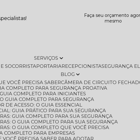
Faça seu orçamento ago
ecialistas!
mesmo
SERVIÇOS
L E SOCORRISTA
PORTARIA
RECEPCIONISTA
SEGURANÇA E
BLOG
QUE VOCÊ PRECISA SABER
CÂMERA DE CIRCUITO FECHAD
GUIA COMPLETO PARA SEGURANÇA PROATIVA
O GUIA COMPLETO PARA INICIANTES
 O GUIA COMPLETO PARA SEGURANÇA
 DE ACESSO: O GUIA ESSENCIAL
IAL: GUIA PRÁTICO PARA SUA SEGURANÇA
ORAS: GUIA COMPLETO PARA SUA SEGURANÇA
ORAS: O GUIA COMPLETO PARA SUA SEGURANÇA
RAS: O GUIA COMPLETO QUE VOCÊ PRECISA
UIA COMPLETO PARA EMPRESAS
E VOCÊ PRECISA SABER PARA ADOTAR