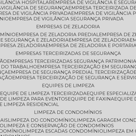
GILÂNCIA HOSPITALAR
EMPRESA DE VIGILÂNCIA E SEGU
A
VIGILÂNCIA DE SEGURANÇA
EMPRESA TERCEIRIZADA DE
RESA DE VIGILÂNCIA PRIVADA
EMPRESA DE VIGILÂNCIA 
ÔNIO
EMPRESA DE VIGILÂNCIA SEGURANÇA PRIVADA
EMPRESAS DE ZELADORIA
OMÍNIO
EMPRESA DE ZELADORIA PREDIAL
EMPRESA DE 
DE SEGURANÇA E ZELADORIA
EMPRESA DE ZELADORIA
E
MPRESA ZELADORIA
EMPRESA DE ZELADORIA E PORTARI
EMPRESAS TERCEIRIZADAS DE SEGURANÇA
ÇÃO
EMPRESAS TERCEIRIZADAS SEGURANÇA PATRIMONI
A DO TRABALHO
EMPRESA TERCEIRIZAÇÃO EM SEGURAN
NÇA
EMPRESA DE SEGURANÇA PREDIAL TERCEIRIZAÇÃO
ZAÇÃO
EMPRESA TERCEIRIZAÇÃO DE SEGURANÇA E SERVI
EQUIPES DE LIMPEZA
A
EQUIPE DE LIMPEZA TERCEIRIZADA
EQUIPE ESPECIALI
E DE LIMPEZA PARA EVENTOS
EQUIPE DE FAXINA
EQUIPE
DE LIMPEZA RESIDENCIAL
LIMPEZA DE CONDOMÍNIOS
AIS
LIMPEZA DO CONDOMÍNIO
LIMPEZA GARAGEM CON
IO
LIMPEZA E CONSERVAÇÃO DE CONDOMÍNIOS
NDOMÍNIO
LIMPEZA ESCADAS CONDOMÍNIO
LIMPEZA EM