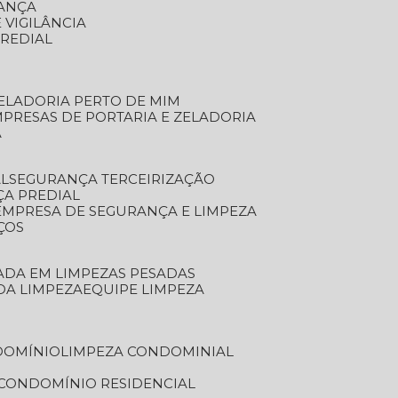
RANÇA
 VIGILÂNCIA
PREDIAL
ZELADORIA PERTO DE MIM
MPRESAS DE PORTARIA E ZELADORIA
A
AL
SEGURANÇA TERCEIRIZAÇÃO
ÇA PREDIAL
EMPRESA DE SEGURANÇA E LIMPEZA
ÇOS
ZADA EM LIMPEZAS PESADAS
 DA LIMPEZA
EQUIPE LIMPEZA
DOMÍNIO
LIMPEZA CONDOMINIAL
 CONDOMÍNIO RESIDENCIAL