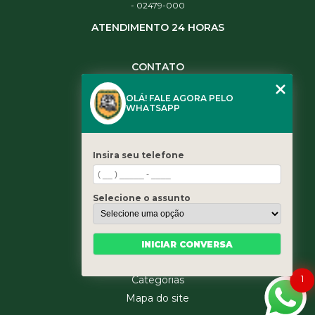
- 02479-000
ATENDIMENTO 24 HORAS
CONTATO
(11) 3984-0344
OLÁ! FALE AGORA PELO
(11) 3461-5871
WHATSAPP
(11) 3984-0344
contato@leaoservicos.com.br
Insira seu telefone
MENU
Home
Selecione o assunto
Quem somos
Serviços
Blog
INICIAR CONVERSA
Contato
1
Categorias
Mapa do site