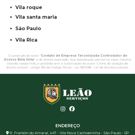
vila roque
vila santa maria
São Paulo
Vila Rica
O conteúdo do texto "
Contato de Empresa Terceirizada Controlador de
Acesso Bela Vista
" é de direito reservado. Sua reprodução, parcial ou total, mesmo
citando nossos links, é proibida sem a autorização do autor. Crime de violação de
direito autoral – artigo 184 do Código Penal –
Lei 9610/98 - Lei de direitos autorais
.
ENDEREÇO
R. Franklin do Amaral, 447 - Vila Nova Cachoeirinha - São Paulo - SP