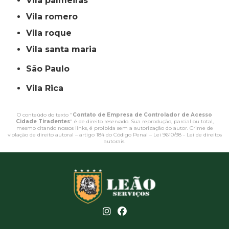
vila palmeiras
vila romero
vila roque
vila santa maria
São Paulo
Vila Rica
O conteúdo do texto "
Contato de Empresa de Controlador de Acesso
Cidade Tiradentes
" é de direito reservado. Sua reprodução, parcial ou total,
mesmo citando nossos links, é proibida sem a autorização do autor. Crime de
violação de direito autoral – artigo 184 do Código Penal –
Lei 9610/98 - Lei de direitos
autorais
.