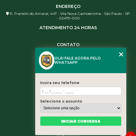
ENDEREÇO
R. Franklin do Amaral, 447 - Vila Nova Cachoeirinha - São Paulo - SP
- 02479-000
ATENDIMENTO 24 HORAS
CONTATO
(11) 3984-0344
OLÁ! FALE AGORA PELO
(11) 3461-5871
WHATSAPP
(11) 3984-0344
contato@leaoservicos.com.br
Insira seu telefone
MENU
Home
Selecione o assunto
Quem somos
Serviços
Blog
INICIAR CONVERSA
Contato