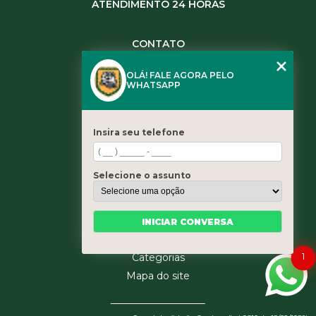
ATENDIMENTO 24 HORAS
CONTATO
(11) 3984-0344
OLÁ! FALE AGORA PELO
(11) 3461-5871
WHATSAPP
(11) 3984-0344
contato@leaoservicos.com.br
Insira seu telefone
MENU
Home
Selecione o assunto
Quem somos
Serviços
Blog
INICIAR CONVERSA
Contato
1
Categorias
Mapa do site