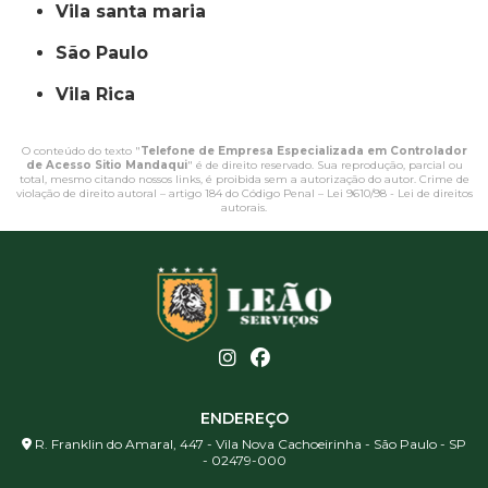
vila santa maria
São Paulo
Vila Rica
O conteúdo do texto "
Telefone de Empresa Especializada em Controlador
de Acesso Sitio Mandaqui
" é de direito reservado. Sua reprodução, parcial ou
total, mesmo citando nossos links, é proibida sem a autorização do autor. Crime de
violação de direito autoral – artigo 184 do Código Penal –
Lei 9610/98 - Lei de direitos
autorais
.
ENDEREÇO
R. Franklin do Amaral, 447 - Vila Nova Cachoeirinha - São Paulo - SP
- 02479-000