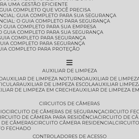
ARA UMA GESTÃO EFICIENTE
 GUIA COMPLETO QUE VOCÊ PRECISA
NCIAL: GUIA COMPLETO PARA SUA SEGURANÇA
NCIAL: O GUIA COMPLETO PARA SEGURANÇA
 O GUIA COMPLETO PARA SUA EMPRESA
: O GUIA COMPLETO PARA SUA SEGURANÇA
: GUIA COMPLETO PARA SEGURANÇA
: GUIA COMPLETO PARA SEGURANÇA
 GUIA COMPLETO PARA PROTEÇÃO
AUXILIAR DE LIMPEZA
O
AUXILIAR DE LIMPEZA NOTURNO
AUXILIAR DE LIMPEZ
TICULAR
AUXILIAR DE LIMPEZA ESCOLA
AUXILIAR LIMPEZ
XILIAR DE LIMPEZA EM CRECHE
AUXILIAR DE LIMPEZA E
CIRCUITOS DE CÂMERAS
IO
CIRCUITO DE CÂMERAS DE SEGURANÇA
CIRCUITO F
CIRCUITO DE CÂMERA PARA RESIDÊNCIA
CIRCUITO DE C
O DE CÂMERAS
CIRCUITO CÂMERA RESIDENCIAL
CIRCUI
ITO FECHADO
CONTROLADORES DE ACESSO