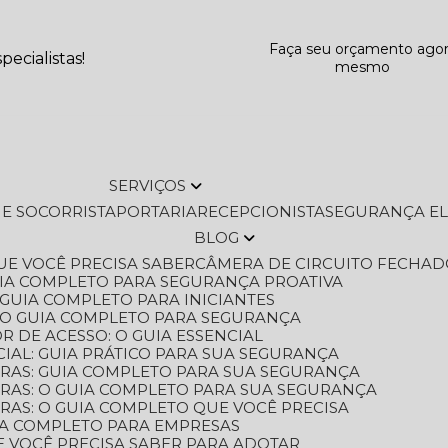
Faça seu orçamento ago
ecialistas!
mesmo
SERVIÇOS
L E SOCORRISTA
PORTARIA
RECEPCIONISTA
SEGURANÇA E
BLOG
QUE VOCÊ PRECISA SABER
CÂMERA DE CIRCUITO FECHAD
GUIA COMPLETO PARA SEGURANÇA PROATIVA
O GUIA COMPLETO PARA INICIANTES
 O GUIA COMPLETO PARA SEGURANÇA
 DE ACESSO: O GUIA ESSENCIAL
IAL: GUIA PRÁTICO PARA SUA SEGURANÇA
ORAS: GUIA COMPLETO PARA SUA SEGURANÇA
ORAS: O GUIA COMPLETO PARA SUA SEGURANÇA
RAS: O GUIA COMPLETO QUE VOCÊ PRECISA
UIA COMPLETO PARA EMPRESAS
E VOCÊ PRECISA SABER PARA ADOTAR