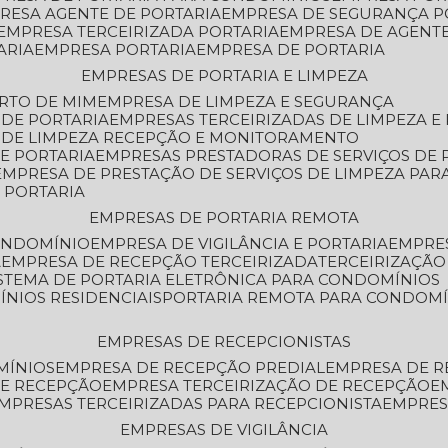
PRESA AGENTE DE PORTARIA
EMPRESA DE SEGURANÇA P
EMPRESA TERCEIRIZADA PORTARIA
EMPRESA DE AGENT
ARIA
EMPRESA PORTARIA
EMPRESA DE PORTARIA
EMPRESAS DE PORTARIA E LIMPEZA
ERTO DE MIM
EMPRESA DE LIMPEZA E SEGURANÇA
 DE PORTARIA
EMPRESAS TERCEIRIZADAS DE LIMPEZA E
S DE LIMPEZA RECEPÇÃO E MONITORAMENTO
DE PORTARIA
EMPRESAS PRESTADORAS DE SERVIÇOS DE 
EMPRESA DE PRESTAÇÃO DE SERVIÇOS DE LIMPEZA PA
E PORTARIA
EMPRESAS DE PORTARIA REMOTA
CONDOMÍNIO
EMPRESA DE VIGILÂNCIA E PORTARIA
EMPRE
A
EMPRESA DE RECEPÇÃO TERCEIRIZADA
TERCEIRIZAÇÃ
ISTEMA DE PORTARIA ELETRÔNICA PARA CONDOMÍNIOS
ÍNIOS RESIDENCIAIS
PORTARIA REMOTA PARA CONDOMÍ
EMPRESAS DE RECEPCIONISTAS
MÍNIOS
EMPRESA DE RECEPÇÃO PREDIAL
EMPRESA DE 
DE RECEPÇÃO
EMPRESA TERCEIRIZAÇÃO DE RECEPÇÃO
EMPRESAS TERCEIRIZADAS PARA RECEPCIONISTA
EMPRE
EMPRESAS DE VIGILÂNCIA