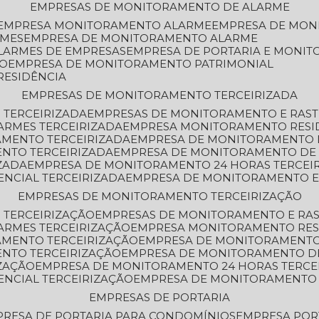
EMPRESAS DE MONITORAMENTO DE ALARME
EMPRESA MONITORAMENTO ALARME
EMPRESA DE MO
RMES
EMPRESA DE MONITORAMENTO ALARME
LARMES DE EMPRESAS
EMPRESA DE PORTARIA E MONI
TO
EMPRESA DE MONITORAMENTO PATRIMONIAL
RESIDÊNCIA
EMPRESAS DE MONITORAMENTO TERCEIRIZADA
 TERCEIRIZADA
EMPRESAS DE MONITORAMENTO E RAS
ARMES TERCEIRIZADA
EMPRESA MONITORAMENTO RESI
AMENTO TERCEIRIZADA
EMPRESA DE MONITORAMENTO 
ENTO TERCEIRIZADA
EMPRESA DE MONITORAMENTO DE
ZADA
EMPRESA DE MONITORAMENTO 24 HORAS TERCEI
ENCIAL TERCEIRIZADA
EMPRESA DE MONITORAMENTO E
EMPRESAS DE MONITORAMENTO TERCEIRIZAÇÃO
 TERCEIRIZAÇÃO
EMPRESAS DE MONITORAMENTO E RA
ARMES TERCEIRIZAÇÃO
EMPRESA MONITORAMENTO RES
AMENTO TERCEIRIZAÇÃO
EMPRESA DE MONITORAMENTO
ENTO TERCEIRIZAÇÃO
EMPRESA DE MONITORAMENTO D
ZAÇÃO
EMPRESA DE MONITORAMENTO 24 HORAS TERCE
ENCIAL TERCEIRIZAÇÃO
EMPRESA DE MONITORAMENTO 
EMPRESAS DE PORTARIA
PRESA DE PORTARIA PARA CONDOMÍNIOS
EMPRESA POR