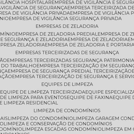
GILÂNCIA HOSPITALAR
EMPRESA DE VIGILÂNCIA E SEGU
A
VIGILÂNCIA DE SEGURANÇA
EMPRESA TERCEIRIZADA DE
RESA DE VIGILÂNCIA PRIVADA
EMPRESA DE VIGILÂNCIA 
ÔNIO
EMPRESA DE VIGILÂNCIA SEGURANÇA PRIVADA
EMPRESAS DE ZELADORIA
OMÍNIO
EMPRESA DE ZELADORIA PREDIAL
EMPRESA DE 
DE SEGURANÇA E ZELADORIA
EMPRESA DE ZELADORIA
E
MPRESA ZELADORIA
EMPRESA DE ZELADORIA E PORTARI
EMPRESAS TERCEIRIZADAS DE SEGURANÇA
ÇÃO
EMPRESAS TERCEIRIZADAS SEGURANÇA PATRIMONI
A DO TRABALHO
EMPRESA TERCEIRIZAÇÃO EM SEGURAN
NÇA
EMPRESA DE SEGURANÇA PREDIAL TERCEIRIZAÇÃO
ZAÇÃO
EMPRESA TERCEIRIZAÇÃO DE SEGURANÇA E SERVI
EQUIPES DE LIMPEZA
A
EQUIPE DE LIMPEZA TERCEIRIZADA
EQUIPE ESPECIALI
E DE LIMPEZA PARA EVENTOS
EQUIPE DE FAXINA
EQUIPE
DE LIMPEZA RESIDENCIAL
LIMPEZA DE CONDOMÍNIOS
AIS
LIMPEZA DO CONDOMÍNIO
LIMPEZA GARAGEM CON
IO
LIMPEZA E CONSERVAÇÃO DE CONDOMÍNIOS
NDOMÍNIO
LIMPEZA ESCADAS CONDOMÍNIO
LIMPEZA EM