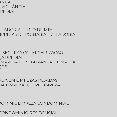
RANÇA
 VIGILÂNCIA
PREDIAL
ZELADORIA PERTO DE MIM
MPRESAS DE PORTARIA E ZELADORIA
A
AL
SEGURANÇA TERCEIRIZAÇÃO
ÇA PREDIAL
EMPRESA DE SEGURANÇA E LIMPEZA
ÇOS
ZADA EM LIMPEZAS PESADAS
 DA LIMPEZA
EQUIPE LIMPEZA
DOMÍNIO
LIMPEZA CONDOMINIAL
 CONDOMÍNIO RESIDENCIAL