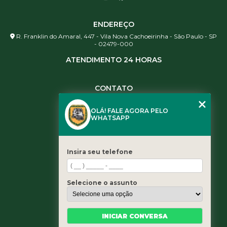
ENDEREÇO
R. Franklin do Amaral, 447 - Vila Nova Cachoeirinha - São Paulo - SP
- 02479-000
ATENDIMENTO 24 HORAS
CONTATO
(11) 3984-0344
OLÁ! FALE AGORA PELO
(11) 3461-5871
WHATSAPP
(11) 3984-0344
contato@leaoservicos.com.br
Insira seu telefone
MENU
Home
Selecione o assunto
Quem somos
Serviços
Blog
INICIAR CONVERSA