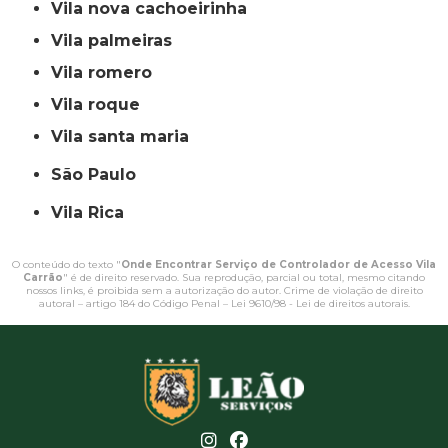
vila nova cachoeirinha
vila palmeiras
vila romero
vila roque
vila santa maria
São Paulo
Vila Rica
O conteúdo do texto "
Onde Encontrar Serviço de Controlador de Acesso Vila
Carrão
" é de direito reservado. Sua reprodução, parcial ou total, mesmo citando
nossos links, é proibida sem a autorização do autor. Crime de violação de direito
autoral – artigo 184 do Código Penal –
Lei 9610/98 - Lei de direitos autorais
.